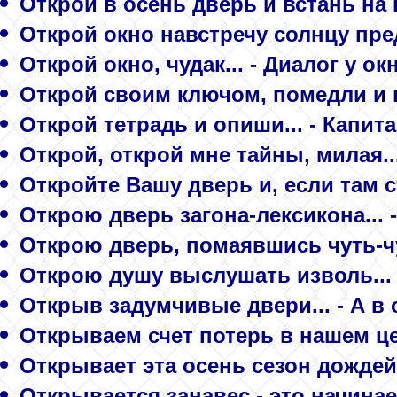
Открой в осень дверь и встань на п
Открой окно навстречу солнцу пред
Открой окно, чудак... - Диалог у ок
Открой своим ключом, помедли и в
Открой тетрадь и опиши... - Капит
Открой, открой мне тайны, милая... 
Откройте Вашу дверь и, если там ст
Открою дверь загона-лексикона...
Открою дверь, помаявшись чуть-чу
Открою душу выслушать изволь... 
Открыв задумчивые двери... - А в о
Открываем счет потерь в нашем цех
Открывает эта осень сезон дождей.
Открывается занавес - это начинаетс