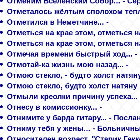
Отменим Вселенский Собор... - С
Отметалось жёлтым сполохом тепла
Отметился в Неметчине... -
Отметься на крае этом, отметься на 
Отметься на крае этом, отметься на 
Отмечая времени быстрый ход... -
Отмотай-ка жизнь мою назад... -
Отмою стекло, - будто холст натян
Отмою стекло, будто холст натяну 
Отмыли креолки причину успеха... 
Отнесу в комиссионку... -
Отнимите у барда гитару... - Посл
Отниму тебя у жены... - Больничн
Относителен возраст. "Старик Гекке