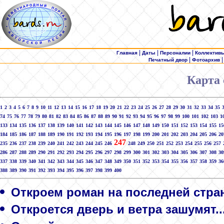
|
|
|
Главная
Даты
Персоналии
Коллектив
|
Печатный двор
Фотоархив
Карта 
1
2
3
4
5
6
7
8
9
10
11
12
13
14
15
16
17
18
19
20
21
22
23
24
25
26
27
28
29
30
31
32
33
34
35
74
75
76
77
78
79
80
81
82
83
84
85
86
87
88
89
90
91
92
93
94
95
96
97
98
99
100
101
102
103
1
133
134
135
136
137
138
139
140
141
142
143
144
145
146
147
148
149
150
151
152
153
154
155
15
184
185
186
187
188
189
190
191
192
193
194
195
196
197
198
199
200
201
202
203
204
205
206
20
247
235
236
237
238
239
240
241
242
243
244
245
246
248
249
250
251
252
253
254
255
256
257
286
287
288
289
290
291
292
293
294
295
296
297
298
299
300
301
302
303
304
305
306
307
308
30
337
338
339
340
341
342
343
344
345
346
347
348
349
350
351
352
353
354
355
356
357
358
359
36
388
389
390
391
392
393
394
395
396
397
398
399
400
Откроем роман на последней страни
Откроется дверь и ветра зашумят...