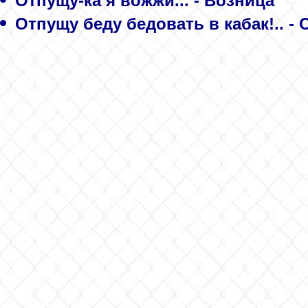
Отпущу-ка я вожжи... - Возница
Отпущу беду бедовать в кабак!.. -