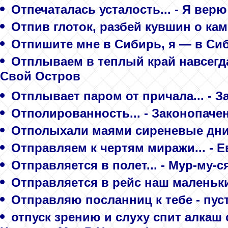
Отпечаталась усталость... - Я верю
Отпив глоток, разбей кувшин о каме
Отпишите мне в Сибирь, я — в Сиби
Отплываем в теплый край навсегда.
Свой Остров
Отплывает паром от причала... - З
Отполированность... - Законопач
Отполыхали маями сиреневые дни..
Отправляем к чертям миражи... - Е
Отправляется в полет... - Мур-му-с
Отправляется в рейс наш маленьки
Отправляю посланниц к тебе - пусть
отпуск зрению и слуху спит алкаш с