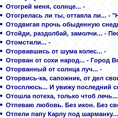
Отогрей меня, солнце... -
Отогрелась ли ты, оттаяла ли... - 
Отодвигая прочь обыденную снедь..
Отойди, раздолбай, замолчи... - Пе
Отомстили... -
Оторвавшись от шума колес... -
Оторван от сохи народ... - Город В
Оторванный от солнца луч... -
Оторвись-ка, сапожник, от дел св
Отосплюсь... И увижу последний со
Отошла потеха, только чтоб лечь...
Отпеваю любовь. Без икон. Без свеч
Отпели папу Карлу под шарманку..