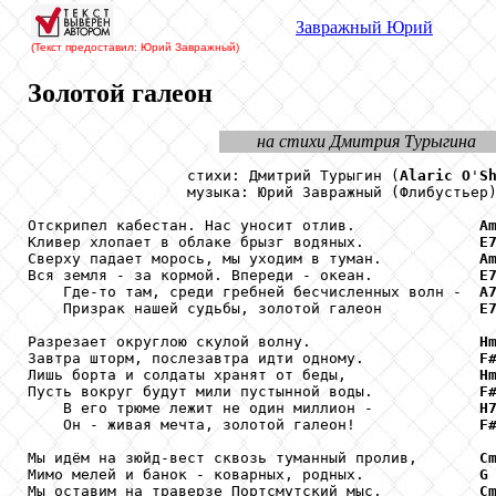
Завражный
Юрий
(Текст предоставил: Юрий Завражный
)
Золотой галеон
на стихи Дмитрия Турыгина
                  стихи: Дмитрий Турыгин (
Alaric
O
'
S
                  музыка: Юрий Завражный (Флибустьер)
Отскрипел кабестан. Нас уносит отлив.              
A
Кливер хлопает в облаке брызг водяных.             
E
Сверху падает морось, мы уходим в туман.           
A
Вся земля - за кормой. Впереди - океан.            
E
    Где-то там, среди гребней бесчисленных волн -  
A
    Призрак нашей судьбы, золотой галеон           
E
Разрезает округлою скулой волну.                   
H
Завтра шторм, послезавтра идти одному.             
F
Лишь борта и солдаты хранят от беды,               
H
Пусть вокруг будут мили пустынной воды.            
F
    В его трюме лежит не один миллион -            
H
    Он - живая мечта, золотой галеон!              
F
Мы идём на зюйд-вест сквозь туманный пролив,       
C
Мимо мелей и банок - коварных, родных.             
G
Мы оставим на траверзе Портсмутский мыс,           
C