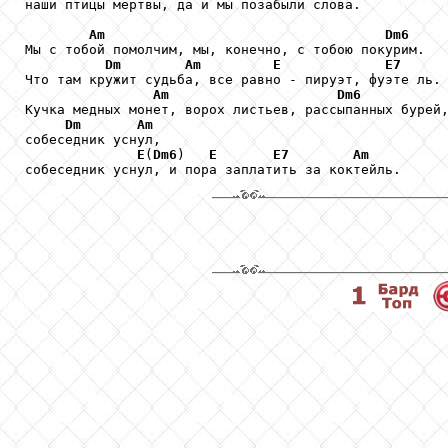
наши птицы мертвы, да и мы позабыли слова.

Am
Dm6
Мы с тобой помолчим, мы, конечно, с тобою покурим.

Dm
Am
E
E7
Что там кружит судьба, все равно - пируэт, фуэте ль.

Am
Dm6
Кучка медных монет, ворох листьев, рассыпанных бурей,
Dm
Am
собеседник уснул, 

E
(
Dm6
)   
E
E7
Am
собеседник уснул, и пора заплатить за коктейль.