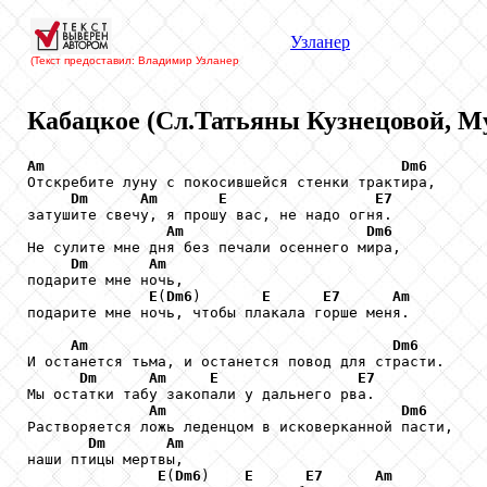
Узланер
(Текст предоставил: Владимир Узланер
Кабацкое (Сл.Татьяны Кузнецовой, Му
Am
Dm6
Отскребите луну с покосившейся стенки трактира,

Dm
Am
E
E7
затушите свечу, я прошу вас, не надо огня.

Am
Dm6
Не сулите мне дня без печали осеннего мира,

Dm
Am
подарите мне ночь, 

E
(
Dm6
)       
E
E7
Am
подарите мне ночь, чтобы плакала горше меня.

Am
Dm6
И останется тьма, и останется повод для страсти.

Dm
Am
E
E7
Мы остатки табу закопали у дальнего рва.

Am
Dm6
Растворяется ложь леденцом в исковерканной пасти,

Dm
Am
наши птицы мертвы, 

E
(
Dm6
)    
E
E7
Am