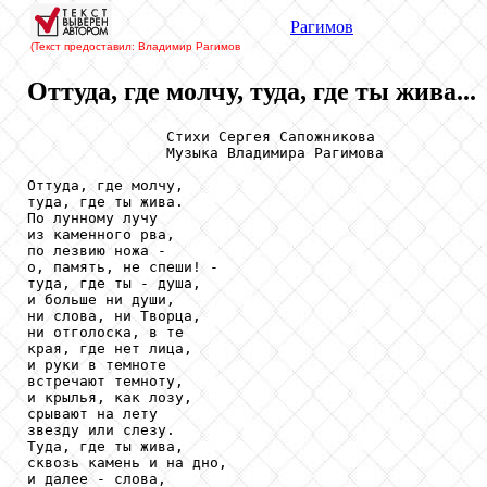
Рагимов
(Текст предоставил: Владимир Рагимов
Оттуда, где молчу, туда, где ты жива...
                Стихи Сергея Сапожникова

                Музыка Владимира Рагимова

Оттуда, где молчу,

туда, где ты жива.

По лунному лучу

из каменного рва,

по лезвию ножа -

о, память, не спеши! -

туда, где ты - душа,

и больше ни души,

ни слова, ни Творца,

ни отголоска, в те

края, где нет лица,

и руки в темноте

встречают темноту,

и крылья, как лозу,

срывают на лету

звезду или слезу.

Туда, где ты жива,

сквозь камень и на дно,

и далее - слова,
