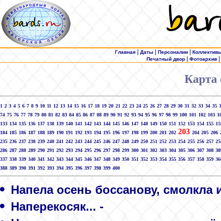
|
|
|
Главная
Даты
Персоналии
Коллектив
|
Печатный двор
Фотоархив
Карта 
1
2
3
4
5
6
7
8
9
10
11
12
13
14
15
16
17
18
19
20
21
22
23
24
25
26
27
28
29
30
31
32
33
34
35
74
75
76
77
78
79
80
81
82
83
84
85
86
87
88
89
90
91
92
93
94
95
96
97
98
99
100
101
102
103
1
133
134
135
136
137
138
139
140
141
142
143
144
145
146
147
148
149
150
151
152
153
154
155
15
203
184
185
186
187
188
189
190
191
192
193
194
195
196
197
198
199
200
201
202
204
205
206
235
236
237
238
239
240
241
242
243
244
245
246
247
248
249
250
251
252
253
254
255
256
257
25
286
287
288
289
290
291
292
293
294
295
296
297
298
299
300
301
302
303
304
305
306
307
308
30
337
338
339
340
341
342
343
344
345
346
347
348
349
350
351
352
353
354
355
356
357
358
359
36
388
389
390
391
392
393
394
395
396
397
398
399
400
Напела осень боссанову, смолкла и
Наперекосяк... -