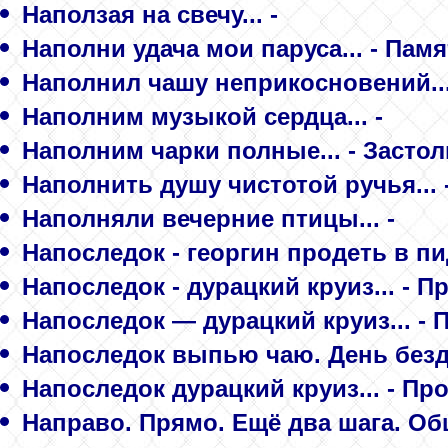
Наползая на свечу... -
Наполни удача мои паруса... - Па
Наполнил чашу неприкосновений...
Наполним музыкой сердца... -
Наполним чарки полные... - Засто
Наполнить душу чистотой ручья... 
Наполняли вечерние птицы... -
Напоследок - георгин продеть в пид
Напоследок - дурацкий круиз... - 
Напоследок — дурацкий круиз... -
Напоследок выпью чаю. День бездар
Напоследок дурацкий круиз... - П
Направо. Прямо. Ещё два шага. Общ