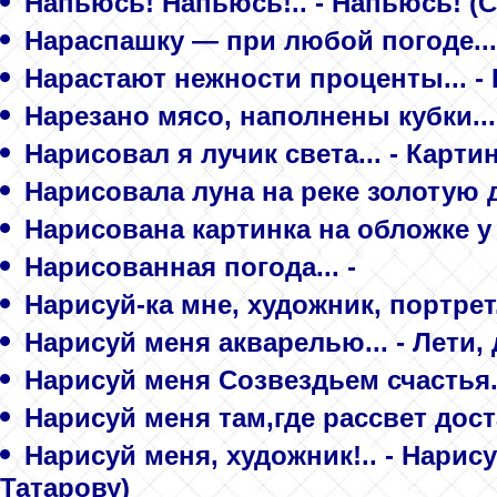
Напьюсь! Напьюсь!.. - Напьюсь! (
Нараспашку — при любой погоде...
Нарастают нежности проценты... -
Нарезано мясо, наполнены кубки...
Нарисовал я лучик света... - Карти
Нарисовала луна на реке золотую д
Нарисована картинка на обложке у 
Нарисованная погода... -
Нарисуй-ка мне, художник, портрет..
Нарисуй меня акварелью... - Лети,
Нарисуй меня Созвездьем счастья..
Нарисуй меня там,где рассвет доста
Нарисуй меня, художник!.. - Нарису
Татарову)