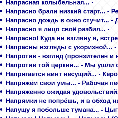
Напрасная колыбельная... -
Напрасно брали низкий старт... - Р
Напрасно дождь в окно стучит... -
Напрасно я лицо своё разбил... -
Напрасно! Куда ни взгляну я, встре
Напрасны взгляды с укоризной... -
Напротив - взгляд (пронзителен и н
Напротив той церкви... - Мы ушли 
Напрягается винт несущий... - Кер
Напряжём свои умы... - Рабочая пе
Напряженно ожидая удовольствий..
Напрямки не попрёшь, и в обход н
Напущу я побольше тумана... - Цы