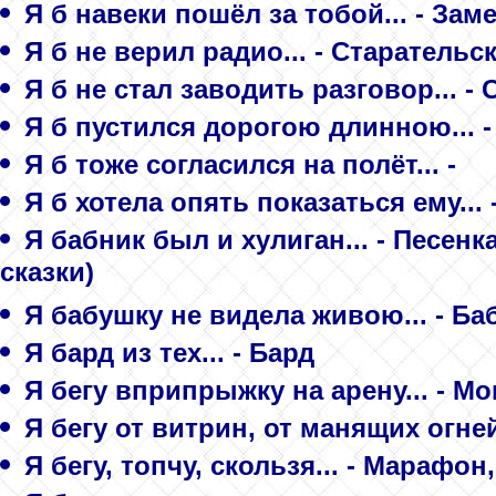
Я б навеки пошёл за тобой... - За
Я б не верил радио... - Старательс
Я б не стал заводить разговор... 
Я б пустился дорогою длинною... 
Я б тоже согласился на полёт... -
Я б хотела опять показаться ему...
Я бабник был и хулиган... - Песе
сказки)
Я бабушку не видела живою... - Ба
Я бард из тех... - Бард
Я бегу вприпрыжку на арену... - М
Я бегу от витрин, от манящих огней.
Я бегу, топчу, скользя... - Мараф