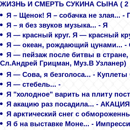
ЖИЗНЬ И СМЕРТЬ СУКИНА СЫНА ( 2 
Я – Щенок! Я – собачка не злая... -
Я – я без звуков музыка... - Я
Я — красный круг. Я — красный кру
Я — океан, рождающий цунами... -
Я — пейзаж после битвы в стране, 
Сл.Андрей Грицман, Муз.В Узланер)
Я — Сова, я безголоса... - Куплет
Я — стебель... -
Я "холодное" варить на плиту пос
Я акацию раз посадила... - АКАЦИЯ
Я арктический снег с обмороженных
Я б на выставке Моне... - Импрес