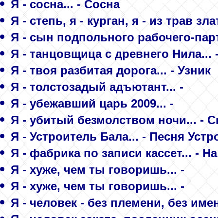
Я - сосна... - Сосна
Я - степь, я - курган, я - из трав з
Я - сын подпольного рабочего-парт
Я - танцовщица с древнего Нила... 
Я - твоя разбитая дорога... - Узник
Я - толстозадый адъютант... -
Я - убежавший царь 2009... -
Я - убитый безмолством ночи... - 
Я - Устроитель Бала... - Песня Уст
Я - фабрика по записи кассет... - Н
Я - хуже, чем ты говоришь... -
Я - хуже, чем ты говоришь... -
Я - человек - без племени, без имен