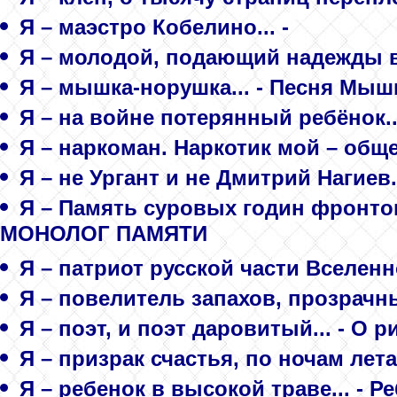
Я – маэстро Кобелино... -
Я – молодой, подающий надежды во
Я – мышка-норушка... - Песня Мы
Я – на войне потерянный ребёнок..
Я – наркоман. Наркотик мой – общ
Я – не Ургант и не Дмитрий Нагиев.
Я – Память суровых годин фронтов
МОНОЛОГ ПАМЯТИ
Я – патриот русской части Вселенн
Я – повелитель запахов, прозрачны
Я – поэт, и поэт даровитый... - О 
Я – призрак счастья, по ночам лета
Я – ребенок в высокой траве... - Р