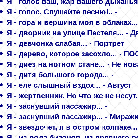
Я - голос ваш, жар вашего дыханья.
Я - голос. Слушайте песню!.. -
Я - гора и вершина моя в облаках...
Я - дворник на улице Пестеля... - 
Я - девчонка слабая... - Портрет
Я - дерево, которое засохло... - 
Я - диез на нотном стане... - Не н
Я - дитя большого города... -
Я - еле слышный вздох... - Август
Я - жертвенник. Но что же не несут.
Я - заснувший пассажир... -
Я - заснувший пассажир... - Мираж
Я - звездочет, я в остром колпаке..
Я - из рода бизонов, из древнего ро