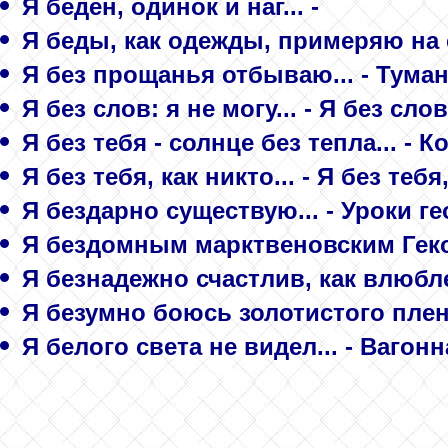
Я беден, одинок и наг... -
Я беды, как одежды, примеряю на с
Я без прощанья отбываю... - Тума
Я без слов: я не могу... - Я без слов
Я без тебя - солнце без тепла... -
Я без тебя, как никто... - Я без тебя
Я бездарно существую... - Уроки г
Я бездомным марктвеновским Геком
Я безнадежно счастлив, как влюбл
Я безумно боюсь золотистого плена
Я белого света не видел... - Вагонн