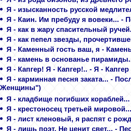
Я - изысканность русской медлител
Я - Каин. Им пребуду я вовеки... - 
Я - как в жару спасительный ручей
Я - как пепел звезды, прочертившей
Я - Каменный гость ваш, я - Камень-
Я - камень в основанье пирамиды..
Я - Капгер! Я - Капгер!.. - Я - Капгер
Я - карминная песня заката... - П
Женщины")
Я - кладбище погибших кораблей... 
Я - крестоносец третьей мировой...
Я - лист кленовый, я распят с рожде
Я - лишь поэт. Не ценит свет... - П