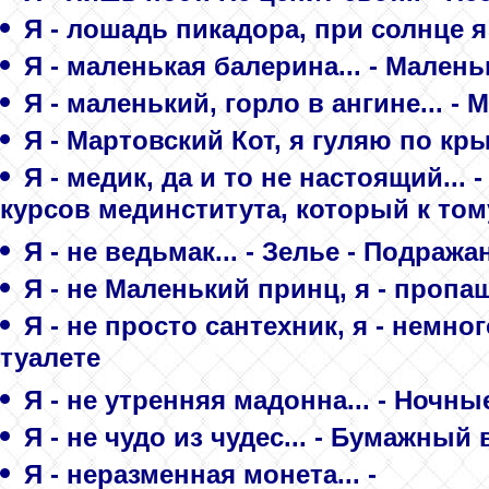
Я - лошадь пикадора, при солнце я
Я - маленькая балерина... - Мален
Я - маленький, горло в ангине... -
Я - Мартовский Кот, я гуляю по кры
Я - медик, да и то не настоящий..
курсов мединститута, который к том
Я - не ведьмак... - Зелье - Подражан
Я - не Маленький принц, я - пропащ
Я - не просто сантехник, я - немног
туалете
Я - не утренняя мадонна... - Ночн
Я - не чудо из чудес... - Бумажный
Я - неразменная монета... -