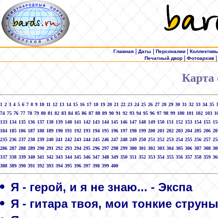
|
|
|
Главная
Даты
Персоналии
Коллектив
|
Печатный двор
Фотоархив
Карта 
1
2
3
4
5
6
7
8
9
10
11
12
13
14
15
16
17
18
19
20
21
22
23
24
25
26
27
28
29
30
31
32
33
34
35
74
75
76
77
78
79
80
81
82
83
84
85
86
87
88
89
90
91
92
93
94
95
96
97
98
99
100
101
102
103
1
133
134
135
136
137
138
139
140
141
142
143
144
145
146
147
148
149
150
151
152
153
154
155
15
184
185
186
187
188
189
190
191
192
193
194
195
196
197
198
199
200
201
202
203
204
205
206
20
235
236
237
238
239
240
241
242
243
244
245
246
247
248
249
250
251
252
253
254
255
256
257
25
286
287
288
289
290
291
292
293
294
295
296
297
298
299
300
301
302
303
304
305
306
307
308
30
337
338
339
340
341
342
343
344
345
346
347
348
349
350
351
352
353
354
355
356
357
358
359
36
388
389
390
391
392
393
394
395
396
397
398
399
400
Я - герой, и я не знаю... - Экспа
Я - гитара твоя, мои тонкие струны 