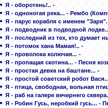
Я - оборотень!.. -
Я - одноногая река... - Рембо (Ком
Я - парус корабля с именем "Заря"..
Я - подводник в подводной лодке.
Я - последний из тех, кто думает н
Я - потомок хана Мамая!.. -
Я - проволока колючая... -
Я - пропащая скотина... - Песня ко
Я - простая девка на баштане... -
Я - простой советский робот Вася..
Я - птица, свободная, вольная птица
Я - раб на галере вечернего сквера..
Я - Робин Гусь, неробкий гусь... -