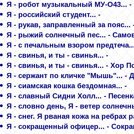
Я - робот музыкальный МУ-О43... 
Я - российский студент... -
Я - рукав, заправленный за пояс... 
Я - рыжий солнечный пес... - Сам
Я - с печальным взором предтеча...
Я - свинья, и ты - свинья... -
Я - свинья, и ты - свинья... - Хор
Я - сержант по кличке "Мышь"... - 
Я - сиамская кошка бездомная... -
Я - славный Сидни Холл... - Песен
Я - словно день, Я - ветер солнечн
Я - снег. Я рваная кожа на ребрах р
Я - сокращенный офицер... - Сок