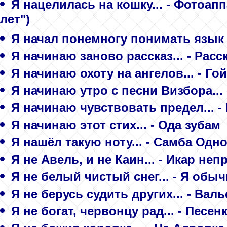
Я нацелилась на кошку... - Фотоапп
лет")
Я начал понемногу понимать язык н
Я начинаю заново рассказ... - Расс
Я начинаю охоту на ангелов... - Го
Я начинаю утро с песни Визбора... 
Я начинаю чувствовать предел... -
Я начинаю этот стих... - Ода зубам
Я нашёл такую ноту... - Самба Одн
Я не Авель, и не Каин... - Икар не
Я не белый чистый снег... - Я обы
Я не берусь судить других... - Вал
Я не богат, червонцу рад... - Песен