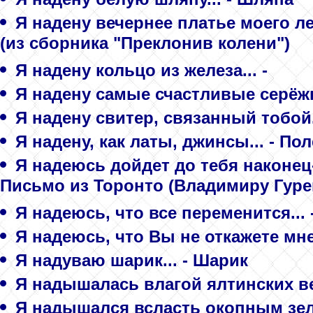
Я надену вечернее платье моего ле
(из сборника "Преклонив колени")
Я надену кольцо из железа... -
Я надену самые счастливые серёжки
Я надену свитер, связанный тобой.
Я надену, как латы, джинсы... - По
Я надеюсь дойдет до тебя наконец-
Письмо из Торонто (Владимиру Гуре
Я надеюсь, что все переменится...
Я надеюсь, что Вы не откажете мне
Я надуваю шарик... - Шарик
Я надышалась влагой ялтинских ве
Я надышался всласть окопным зель