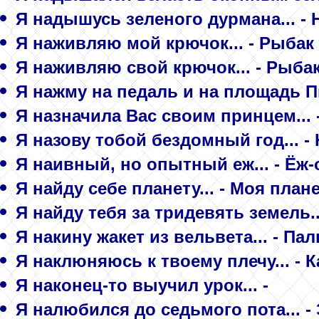
Я надышусь зеленого дурмана... -
Я наживляю мой крючок... - Рыбак
Я наживляю свой крючок... - Рыба
Я нажму на педаль и на площадь Пи
Я назначила Вас своим принцем... 
Я назову тобой бездомный год... -
Я наивный, но опытный еж... - Ёж
Я найду себе планету... - Моя план
Я найду тебя за тридевять земель..
Я накину жакет из вельвета... - П
Я наклюняюсь к твоему плечу... - 
Я наконец-то выучил урок... -
Я налюбился до седьмого пота... -