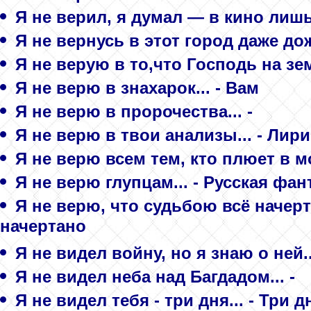
Я не верил, я думал — в кино лишь 
Я не вернусь в этот город даже дож
Я не верую в то,что Господь на зе
Я не верю в знахарок... - Вам
Я не верю в пророчества... -
Я не верю в твои анализы... - Лир
Я не верю всем тем, кто плюет в м
Я не верю глупцам... - Русская фан
Я не верю, что судьбою всё начерта
начертано
Я не видел войну, но я знаю о ней.
Я не видел неба над Багдадом... -
Я не видел тебя - три дня... - Три д