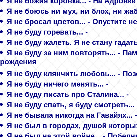
Я не божия коровка... - На Адровке
Я не боюсь ни мух, ни блох, ни жаб
Я не бросал цветов... - Опустите н
Я не буду горевать... -
Я не буду жалеть. Я не стану гадать
Я не буду за ним повторять... - Па
рождения
Я не буду клянчить любовь... - По
Я не буду ничего менять... -
Я не буду писать про Сталина... -
Я не буду спать, я буду смотреть...
Я не бывала никогда на Гавайях... 
Я не был в городах, душой которых
Я не был на этой войне... - Победн