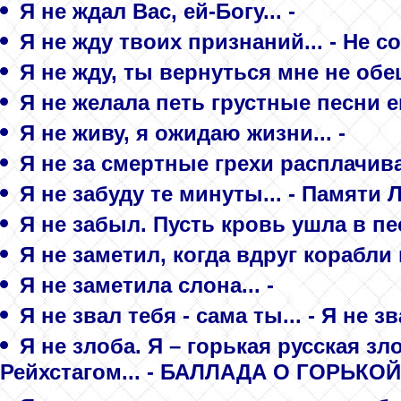
Я не ждал Вас, ей-Богу... -
Я не жду твоих признаний... - Не с
Я не жду, ты вернуться мне не обе
Я не желала петь грустные песни ем
Я не живу, я ожидаю жизни... -
Я не за смертные грехи расплачиваю
Я не забуду те минуты... - Памяти 
Я не забыл. Пусть кровь ушла в песо
Я не заметил, когда вдруг корабли 
Я не заметила слона... -
Я не звал тебя - сама ты... - Я не з
Я не злоба. Я – горькая русская зл
Рейхстагом... - БАЛЛАДА О ГОРЬК