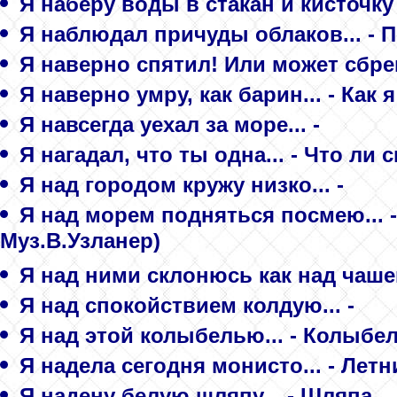
Я наберу воды в стакан и кисточку
Я наблюдал причуды облаков... - 
Я наверно спятил! Или может сбре
Я наверно умру, как барин... - Как 
Я навсегда уехал за море... -
Я нагадал, что ты одна... - Что ли
Я над городом кружу низко... -
Я над морем подняться посмею... -
Муз.В.Узланер)
Я над ними склонюсь как над чашей
Я над спокойствием колдую... -
Я над этой колыбелью... - Колыбе
Я надела сегодня монисто... - Летн
Я надену белую шляпу... - Шляпа