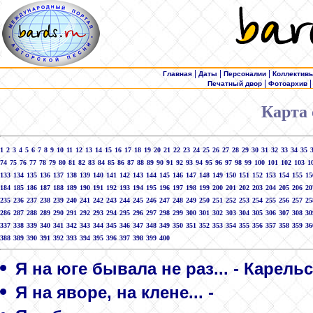
|
|
|
Главная
Даты
Персоналии
Коллектив
|
Печатный двор
Фотоархив
Карта 
1
2
3
4
5
6
7
8
9
10
11
12
13
14
15
16
17
18
19
20
21
22
23
24
25
26
27
28
29
30
31
32
33
34
35
74
75
76
77
78
79
80
81
82
83
84
85
86
87
88
89
90
91
92
93
94
95
96
97
98
99
100
101
102
103
1
133
134
135
136
137
138
139
140
141
142
143
144
145
146
147
148
149
150
151
152
153
154
155
15
184
185
186
187
188
189
190
191
192
193
194
195
196
197
198
199
200
201
202
203
204
205
206
20
235
236
237
238
239
240
241
242
243
244
245
246
247
248
249
250
251
252
253
254
255
256
257
25
286
287
288
289
290
291
292
293
294
295
296
297
298
299
300
301
302
303
304
305
306
307
308
30
337
338
339
340
341
342
343
344
345
346
347
348
349
350
351
352
353
354
355
356
357
358
359
36
388
389
390
391
392
393
394
395
396
397
398
399
400
Я на юге бывала не раз... - Карель
Я на яворе, на клене... -