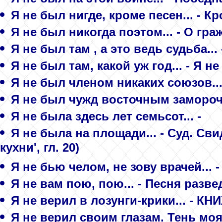
Я не был нигде, кроме песен... - К
Я не был никогда поэтом... - О гр
Я не был там , а это ведь судьба...
Я не был там, какой уж год... - Я н
Я не был членом никаких союзов...
Я не был чужд восточным заморочк
Я не была здесь лет семьсот... -
Я не была на площади... - Суд. Св
кухни', гл. 20)
Я не бью челом, не зову врачей... -
Я не вам пою, пою... - Песня разве
Я не верил в лозунги-крики... - К
Я не верил своим глазам. Тень моя