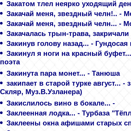
Закатом тлел неярко уходящий ден
Закачай меня, звездный челн!.. - 
Закачай меня, звездный челн... - 
Закачалась трын-трава, закричали 
Закинув голову назад... - Гундосая
Закинул я ноги на красный буфет.
поэта
Закинута пара монет... - Танюша
закипает в старой турке август... -
Скляр, Муз.В.Узланера)
Закислилось вино в бокале... -
Заклеенная лодка... - Турбаза "Тёп
Заклеены окна афишами старых спек