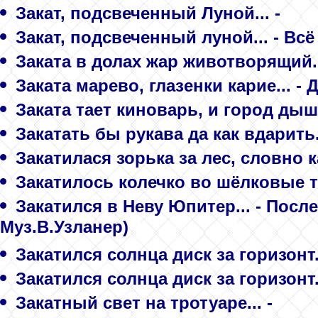
Закат, подсвеченный Луной... -
Закат, подсвеченный луной... - Всё
Заката в долах жар животворящий..
Заката марево, глазенки карие... -
Заката тает киноварь, и город дыши
Закатать бы рукава да как вдарить..
Закатилася зорька за лес, словно к
Закатилось колечко во шёлковые 
Закатился в Неву Юпитер... - Посл
Муз.В.Узланер)
Закатился солнца диск за горизонт..
Закатился солнца диск за горизонт..
Закатный свет на тротуаре... -