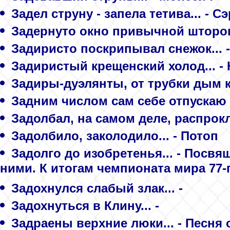
Задел струну - запела тетива... - С
Задернуто окно привычной шторою
Задиристо поскрипывал снежок... -
Задиристый крещенский холод... -
Задиры-дуэлянты, от трубки дым ко
Задним числом сам себе отпускаю г
Задолбал, на самом деле, распрок
Задолбило, заколодило... - Потоп
Задолго до изобретенья... - Посв
ними. К итогам чемпионата мира 77-
Задохнулся слабый злак... -
Задохнуться в Клину... -
Задраены верхние люки... - Песня