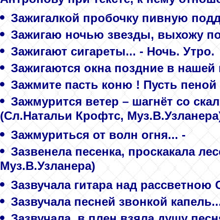
Антропову при тексте, к нему отно
Зажигалкой пробочку пивную подде
Зажигаю ночью звезды, выхожу по
Зажигают сигареты... - Ночь. Утро.
Зажигаются окна поздние в нашей 
Зажмите пасть коню ! Пусть пеной 
Зажмурится ветер – шагнёт со скал
(Сл.Натальи Крофтс, Муз.В.Узланера
Зажмуриться от волн огня... -
Зазвенела песенка, проскакала лес
Муз.В.Узланера)
Зазвучала гитара над рассветною С
Зазвучала песней звонкой капель..
Зазвучала, в плен взяла душу песня