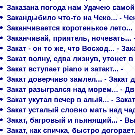
Заказана погода нам Удачею самой.
Закандыбило что-то на Чеко... - Ч
Заканчивается коротенькое лето... 
Заканчивай, приятель, ночевать... 
Закат - он то же, что Восход... - 
Закат волну, едва лизнув, утонет в
Закат вступает piano и затакт... -
Закат доверчиво замлел... - Закат 
Закат разыгрался над морем... - Дв
Закат укутал вечер в алый... - Зака
Закат усталый словно мать над чадо
Закат, багровый и пьянящий... - В
Закат, как спичка, быстро догорает..