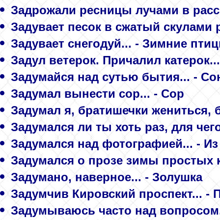
Задрожали ресницы лучами в рассве
Задувает песок в сжатый скулами рот
Задувает снегодуй... - Зимние пти
Задул ветерок. Причалил катерок...
Задумайся над сутью бытия... - Со
Задумал вынести сор... - Сор
Задумал я, братишечки жениться, б
Задумался ли ты хоть раз, для чего
Задумался над фотографией... - И
Задумался о прозе зимы простых к
Задумано, наверное... - Золушка
Задумчив Кировский проспект... -
Задумываюсь часто над вопросом...