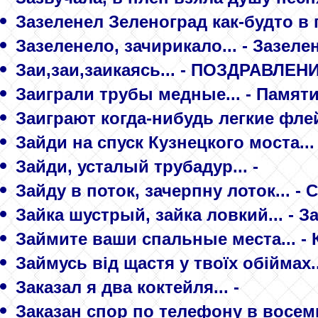
Зазеленел Зеленогpад как-будто в 
Зазеленело, зачирикало... - Зазеле
Заи,заи,заикаясь... - ПОЗДРАВЛЕН
Заиграли трубы медные... - Памяти
Заиграют когда-нибудь легкие флей
Зайди на спуск Кузнецкого моста..
Зайди, усталый трубадур... -
Зайду в поток, зачерпну лоток... - 
Зайка шустрый, зайка ловкий... - З
Займите ваши спальные места... -
Займусь від щастя у твоїх обіймах.
Заказал я два коктейля... -
Заказан спор по телефону в восемь