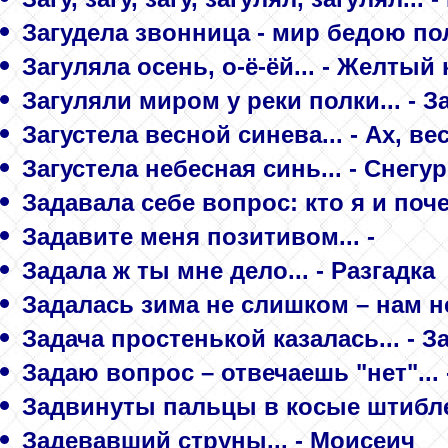
Загудела звонница - мир бедою пол
Загуляла осень, о-ё-ёй... - Желтый
Загуляли миром у реки полки... - З
Загустела весной синева... - Ах, ве
Загустела небесная синь... - Снегур
Задавала себе вопрос: кто я и поче
Задавите меня позитивом... -
Задала ж ты мне дело... - Разгадка
Задалась зима не слишком – нам н
Задача простенькой казалась... - 
Задаю вопрос – отвечаешь "нет"... 
Задвинуты пальцы в косые штиблет
Задевавший струны... - Моисеич