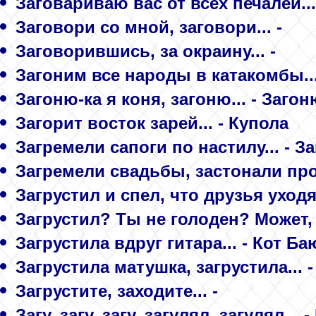
Заговариваю вас от всех печалей...
Заговори со мной, заговори... -
Заговорившись, за окраину... -
Загоним все народы в катакомбы...
Загоню-ка я коня, загоню... - Загон
Загорит восток зарей... - Купола
Загремели сапоги по настилу... - З
Загремели свадьбы, застонали про
Загрустил и спел, что друзья уходят
Загрустил? Ты не голоден? Может, 
Загрустила вдруг гитара... - Кот Ба
Загрустила матушка, загрустила... -
Загрустите, заходите... -
Загу, загу, загу, загулял, загулял...