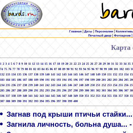
|
|
|
Главная
Даты
Персоналии
Коллектив
|
Печатный двор
Фотоархив
Карта 
1
2
3
4
5
6
7
8
9
10
11
12
13
14
15
16
17
18
19
20
21
22
23
24
25
26
27
28
29
30
31
32
33
34
35
74
75
76
77
78
79
80
81
82
83
84
85
86
87
88
89
90
91
92
93
94
95
96
97
98
99
100
101
102
103
1
132
133
134
135
136
137
138
139
140
141
142
143
144
145
146
147
148
149
150
151
152
153
154
15
183
184
185
186
187
188
189
190
191
192
193
194
195
196
197
198
199
200
201
202
203
204
205
20
234
235
236
237
238
239
240
241
242
243
244
245
246
247
248
249
250
251
252
253
254
255
256
25
285
286
287
288
289
290
291
292
293
294
295
296
297
298
299
300
301
302
303
304
305
306
307
30
336
337
338
339
340
341
342
343
344
345
346
347
348
349
350
351
352
353
354
355
356
357
358
35
387
388
389
390
391
392
393
394
395
396
397
398
399
400
Загнав под крыши птичьи стайки..
Загнила личность, больна душа... 