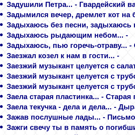
Задушили Петра... - Гвардейский в
Задымился вечер, дремлет кот на бр
Задыхаюсь без песни, задыхаюсь в 
Задыхаюсь рыдающим небом... -
Задыхаюсь, пью горечь-отраву... 
Заезжал козел к нам в гости... -
Заезжий музыкант целуется с салато
Заезжий музыкант целуется с трубо
Заезжий музыкант целуется с трубо
Заела старая пластинка... - Старая
Заела текучка - дела и дела... - Д
Зажав послушные лады... - Письмо
Зажги свечу ты в память о погибших