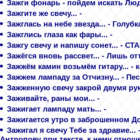
Зажги фонарь - пойдем искать Люде
Зажгите же свечу... -
Зажглась на небе звезда... - Голубк
Зажглись глаза как фары... -
Зажгу свечу и напишу сонет... - 
Зажёгся вновь рассвет... - Лишь о
Зажжём камин возьмём гитару... - 
Зажжем лампаду за Отчизну... - Пе
Зажженную свечу закрой двумя рука
Заживайте, раны мои... -
Зажигает лампаду мать... -
Зажигается утро в заброшенном До
Зажигал я свечу Тебе за здравие..