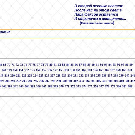
В старой песенке поется:
После нас на этом свете
Пара факсов остается
И страничка в интернете...
(
)
Виталий Калашников
графия
68
69
70
71
72
73
74
75
76
77
78
79
80
81
82
83
84
85
86
87
88
89
90
91
92
93
94
95
96
97
98
99
7
148
149
150
151
152
153
154
155
156
157
158
159
160
161
162
163
164
165
166
167
168
169
170
218
219
220
221
222
223
224
225
226
227
228
229
230
231
232
233
234
235
236
237
238
239
240
241
289
290
291
292
293
294
295
296
297
298
299
300
301
302
303
304
305
306
307
308
309
310
311
312
9
360
361
362
363
364
365
366
367
368
369
370
371
372
373
374
375
376
377
378
379
380
381
382