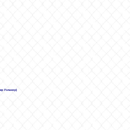
ир Узланер)