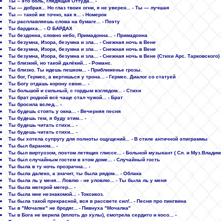
Ты – это боль, глядящая Оттуда... -
Ты — добрая... Но глаз твоих огни, я не уверен... - Ты — лучшая
Ты — такой же точно, как я... - Номерок
Ты pасплавляешь слова на бумаге... - Поэту
Ты бардиха... - О БАРДАХ
Ты бездонна, словно небо, Примадонна... - Примадонна
Ты безумна, Изора, безумна и зла... - Снежная ночь в Вене
Ты безумна, Изора, безумна и зла... - Снежная ночь в Вене
Ты безумна, Изора, безумна и зла... - Снежная ночь в Вене (Стихи Арс. Тарковского)
Ты близкий, но такой далёкий... - Романс.
Ты близко. Ты идешь пешком... - Приближенье грозы.
Ты бог, Гермес, а вертишься у трона... - Гермес. Диалог со статуей
Ты Богу отдашь корону свою... -
Ты большой и сильный, с гордым взглядом... - Стихи
Ты брат родной всё чаще стал чужой... - Брат
Ты бросила вслед... -
Ты будешь стоять у окна... - Вечерняя песня
Ты будешь тем, я буду этим... -
Ты будешь читать стихи... -
Ты будешь читать стихи... -
Ты бы хотела супругу для полноты ощущений... - В стиле античной эпиграммы
Ты был бараном... -
Ты был виртуозом, поэтом летящих глиссе... - Больной музыкант ( Сл. и Муз.Владим
Ты был случайным гостем в этом доме... - Случайный гость
Ты была в ту ночь прозрачна... -
Ты была далеко, а значит, ты была рядом... - Облака
Ты была ль у меня... Ловлю - не уловлю... - Ты была ль у меня
Ты была мегерой мегер... -
Ты была мне незнакомой... - Токсикоз.
Ты была такой прекрасной, вся в рассвете сил!.. - Песня про пингвина
Ты в "Мочалке" не бродяг... - Пивнуха "Мочалка"
Ты в Бога не верила (вплоть до хулы), смотрела сердито и косо... -