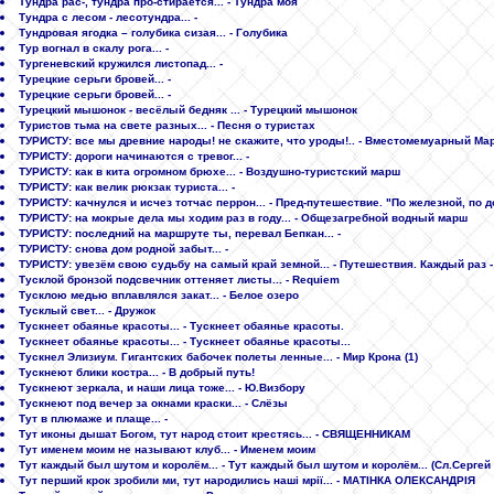
Тундра рас-, тундра про-стирается... - Тундра моя
Тундра с лесом - лесотундра... -
Тундровая ягодка – голубика сизая... - Голубика
Тур вогнал в скалу рога... -
Тургеневский кружился листопад... -
Турецкие серьги бровей... -
Турецкие серьги бровей... -
Турецкий мышoнок - весёлый бедняк ... - Турецкий мышонок
Туристов тьма на свете разных... - Песня о туристах
ТУРИСТУ: все мы древние народы! не скажите, что уроды!.. - Вместомемуарный М
ТУРИСТУ: дороги начинаются с тревог... -
ТУРИСТУ: как в кита огромном брюхе... - Воздушно-туристский марш
ТУРИСТУ: как велик рюкзак туриста... -
ТУРИСТУ: качнулся и исчез тотчас перрон... - Пред-путешествие. "По железной, по до
ТУРИСТУ: на мокрые дела мы ходим раз в году... - Общезагребной водный марш
ТУРИСТУ: последний на маршруте ты, перевал Бепкан... -
ТУРИСТУ: снова дом родной забыт... -
ТУРИСТУ: увезём свою судьбу на самый край земной... - Путешествия. Каждый раз -
Тусклой бронзой подсвечник оттеняет листы... - Requiem
Тусклою медью вплавлялся закат... - Белое озеро
Тусклый свет... - Дружок
Тускнеет обаянье красоты... - Тускнеет обаянье красоты.
Тускнеет обаянье красоты... - Тускнеет обаянье красоты...
Тускнел Элизиум. Гигантских бабочек полеты ленные... - Мир Крона (1)
Тускнеют блики костра... - В добрый путь!
Тускнеют зеркала, и наши лица тоже... - Ю.Визбору
Тускнеют под вечер за окнами краски... - Слёзы
Тут в плюмаже и плаще... -
Тут иконы дышат Богом, тут народ стоит крестясь... - СВЯЩЕННИКАМ
Тут именем моим не называют клуб... - Именем моим
Тут каждый был шутом и королём... - Тут каждый был шутом и королём... (Сл.Сергей
Тут перший крок зробили ми, тут народились наші мрії... - МАТІНКА ОЛЕКСАНДРІЯ