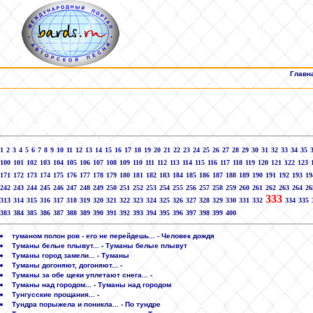
Главн
1
2
3
4
5
6
7
8
9
10
11
12
13
14
15
16
17
18
19
20
21
22
23
24
25
26
27
28
29
30
31
32
33
34
35
100
101
102
103
104
105
106
107
108
109
110
111
112
113
114
115
116
117
118
119
120
121
122
123
171
172
173
174
175
176
177
178
179
180
181
182
183
184
185
186
187
188
189
190
191
192
193
19
242
243
244
245
246
247
248
249
250
251
252
253
254
255
256
257
258
259
260
261
262
263
264
26
333
313
314
315
316
317
318
319
320
321
322
323
324
325
326
327
328
329
330
331
332
334
335
383
384
385
386
387
388
389
390
391
392
393
394
395
396
397
398
399
400
туманом полон ров - его не перейдешь... - Человек дождя
Туманы белые плывут... - Туманы белые плывут
Туманы город замели... - Туманы
Туманы догоняют, догоняют... -
Туманы за обе щеки уплетают снега... -
Туманы над городом... - Туманы над городом
Тунгусские прощания... -
Тундра порыжела и поникла... - По тундре