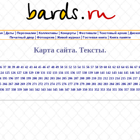
|
|
|
|
|
|
|
ая
Даты
Персоналии
Коллективы
Концерты
Фестивали
Текстовый архив
Диско
|
|
|
|
Печатный двор
Фотоархив
Живой журнал
Гостевая книга
Книга памяти
Карта сайта. Тексты.
36
37
38
39
40
41
42
43
44
45
46
47
48
49
50
51
52
53
54
55
56
57
58
59
60
61
62
63
64
65
66
67
124
125
126
127
128
129
130
131
132
133
134
135
136
137
138
139
140
141
142
143
144
145
146
14
4
195
196
197
198
199
200
201
202
203
204
205
206
207
208
209
210
211
212
213
214
215
216
217
5
266
267
268
269
270
271
272
273
274
275
276
277
278
279
280
281
282
283
284
285
286
287
288
336
337
338
339
340
341
342
343
344
345
346
347
348
349
350
351
352
353
354
355
356
357
358
35