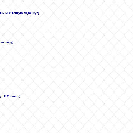
отяни мне тонкую ладошку"]
Клячкину)
уз.В.Узланер)