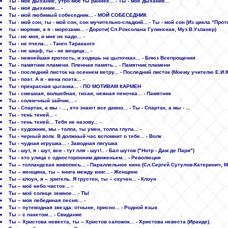
Ты - мое дыхание, утро мое ты раннее... - Ты - мое дыхание...
Ты - моё дыхание... -
Ты - мой любимый собеседник... - МОЙ СОБЕСЕДНИК
Ты - мой сон, ты - мой сон, сон мучительно-сладкий... - Ты - мой сон [Из цикла "Пр
ты - морями, а я - морозами... - Дороти( Сл.Роксолана Гулинская, Муз.В.Узланер)
Ты - не моя, и мне не надо... -
Ты - не пчела... - Танго Тараканго
Ты - не шкаф, ты - не вещица... -
Ты - нежнейшая кротость, и ходишь на цыпочках... - Блюз Всепрощения
Ты - памятник пламени. Пленная память... - Памятник пламени
Ты - последний листок на осеннем ветру... - Последний листок (Моему учителю Е.И.
Ты - поэт. А я - жена поэта... -
Ты - прекрасная цыганка... - ПО МОТИВАМ КАРМЕН
Ты - смешная, волшебная, тихая, нежная пеночка... - Памятник
Ты - солнечный зайчик... -
Ты - Спартак, а мы - ..., это знают все давно... - Ты - Спартак, а мы - ...
Ты - тень теней... -
Ты - тень теней... Тебя не назову... -
Ты - художник, мы - толпа, ты умен, толпа глупа... -
Ты - черный волк. В должный час вспомнит о тебе... - Волк
Ты - чудная игрушка... - Заводная лягушка
Ты - шут, я - шут, все - тут пля - шут!.. - Бал шутов ("Нотр - Дам де Пари")
Ты - это улица с односторонним движеньем... - Революция
Ты – голландская живопись... - Параллельное кино (Сл.Сергей Сутулов-Катеринич, М
Ты – женщина, ты – книга между книг... - Женщине
Ты – клоун, я – зритель. Я грустен, ты – скучен... - Клоун
Ты – моё небо чистое... -
Ты – моё солнце земное... - ТЫ
Ты – моя лебединая песня... -
Ты – путеводная звезда: отныне, присно... - Родной язык
Ты – с пакетом... - Свидание
Ты – Христова невеста, ты – Христов сапожок... - Христова невеста (Ираиде).