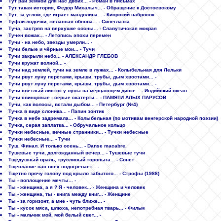
Тут рай земной для нас двоих... - Роман в письмах
Тут такая история, Федор Михалыч... - Обращение к Достоевскому
Тут, за углом, где играет мандолина... - Кипрский набросок
Туфли-лодочки, желанная обнова... - Синеглазка
Туча, застряв на верхушке сосны... - Славутичская мокрая
Тучен вожак... - Летопись эпохи перемен
Тучи - на небо, звезды умерли... -
Тучи белые и чёрные мои... - Тучи
Тучи закрыли небо... - АЛЕКСАНДР ГЛЕБОВ
Тучи кружат волной... -
Тучи над землей, тучи на земле в лужах... - Колыбельная для Лельки
Тучи рвут луну перстами, крыши, трубы, дым хвостами... -
Тучи рвут луну перстами, крыши, трубы, дым хвостами... -
Тучи светлый листок у луны на мерцающем диске... - Индийский океан
Тучи свинцовые - серые скатерти... - ПАМЯТИ АЛЫХ ПАРУСОВ
Тучи, как волосы, встали дыбом... - Петербург (№4)
Тучка в виде слоника... - Папин зонтик
Тучка в небе задремала... - Колыбельная (по мотивам венгерской народной поэзии)
Тучка, серая заплатка... - Обручальное кольцо
Тучки небесные, вечные странники... - Тучки небесные
Тучки небесные... - Тучи
Туш. Финал. И только осень... - Danse macabre.
Тушевые тучи, долгожданный вечер... - Тушевые тучи
Тщедушный враль, трусливый торопыга... - Сонет
Тщеславие нас всех подогревает... -
Тщетно прячу голову под крыло забытого... - Строфы (1988)
Ты - воплощение мечты... -
Ты - женщина, а я ? Я - человек... - Женщина и человек
Ты - женщина, ты - книга между книг... - Женщине
Ты - за горизонт, а мне - чуть ближе... -
Ты - кусок мяса, шлюха, непотребная тварь... - Фильм
Ты - мальчик мой, мой белый свет... -