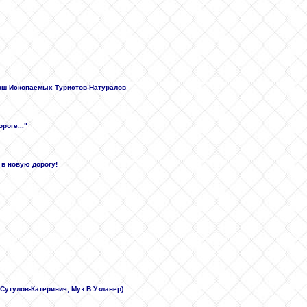
арш Ископаемых Туристов-Натуралов
роге..."
 в новую дорогу!
 Сутулов-Катеринич, Муз.В.Узланер)