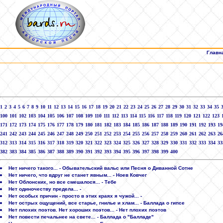
Главн
1
2
3
4
5
6
7
8
9
10
11
12
13
14
15
16
17
18
19
20
21
22
23
24
25
26
27
28
29
30
31
32
33
34
35
100
101
102
103
104
105
106
107
108
109
110
111
112
113
114
115
116
117
118
119
120
121
122
123
171
172
173
174
175
176
177
178
179
180
181
182
183
184
185
186
187
188
189
190
191
192
193
19
241
242
243
244
245
246
247
248
249
250
251
252
253
254
255
256
257
258
259
260
261
262
263
26
312
313
314
315
316
317
318
319
320
321
322
323
324
325
326
327
328
329
330
331
332
333
334
33
382
383
384
385
386
387
388
389
390
391
392
393
394
395
396
397
398
399
400
Нет ничего такого... - Обывательский вальс или Песня о Диванной Сотне
Нет ничего, что вдруг не станет явным... - Ноев Ковчег
Нет Облонских, но все смешалося... - Тебе
Нет одиночеству предела... -
Нет особых причин - просто в этих краях я чужой... -
Нет острых ощущений, все старье, гнилье и хлам... - Баллада о гипсе
Нет плохих поэтов. Нет хороших поэтов... - Нет плохих поэтов
Нет повести печальнее на свете... - Баллада о "Балладе"