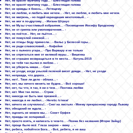
Нет, не красят мужчину года... - Блестящая голова
Нет, не красят мужчину года... - Блестящая голова
Нет, не кривды я боюсь... - Летящему
Нет, не люблю, и любить мне нечем... - Нет, не люблю, и любить мне нечем.
Нет, не мигрень, - но подай карандашик ментоловый... -
Нет, не мог я по-другому... - Иоганн Штраус
Нет, не Музы счастливый избранник... - Посвящение Иосифу Бродскому
Нет, не от гриппа или умопомрачения... -
Нет, не поётся... Нет, не пьётся... -
Нет, не пожухлой синевой... -
Нет, не птицы беду принесли... - Вальс у Белесой горы...
Нет, не ради славословий... - Кофейня
Нет, не с пьяного угара... - Про Варвару и не только
Нет, не спрятаться мне от великой муры... - Вишенка
Нет, не страшно возвращаться в те места... - Катунь-2015
Нет, не тебя так пылко я люблю... -
Нет, не уберечь никак... - Снег
Нет, не уходи, когда унылой пеленой висят дожди... - Нет, не уходи
Нет, неправда, что дорога... -
Нет, нет!.. Твое ли дело - облака... -
Нет, нет, мы ничего менять не будем... - Всё хорошо!
Нет, нет, ты что, я так, я ни о чем... - Поэтика любви
Нет, нет. Мне так легко... - Стриж
Нет, никогда не быть мне прежней... -
Нет, никогда я не любил... - Heretic /стихи/
Нет, ничего не случилось!.. - Снег на листьях - Моему прекрасному городу Львову
Нет, обещаний не ждала... -
Нет, оценить не можем мы... - Сонет Орфея
Нет, правды не оспаривай... -
Нет, просто взять, и написать о чем-то... - Поэма без названия (Игорю Зайцу)
Нет, проще было всё. Глаза закрою – вижу ... -
Нет, ребята, побойтеся Бога... - Всё, ребята, я не ваш