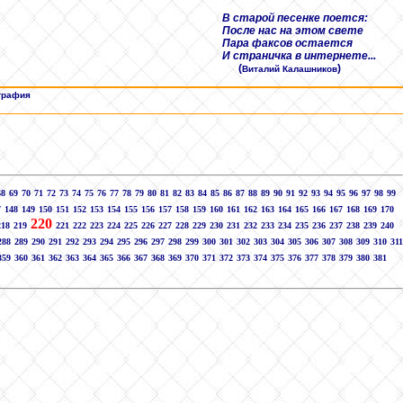
В старой песенке поется:
После нас на этом свете
Пара факсов остается
И страничка в интернете...
(
)
Виталий Калашников
графия
68
69
70
71
72
73
74
75
76
77
78
79
80
81
82
83
84
85
86
87
88
89
90
91
92
93
94
95
96
97
98
99
7
148
149
150
151
152
153
154
155
156
157
158
159
160
161
162
163
164
165
166
167
168
169
170
220
218
219
221
222
223
224
225
226
227
228
229
230
231
232
233
234
235
236
237
238
239
240
288
289
290
291
292
293
294
295
296
297
298
299
300
301
302
303
304
305
306
307
308
309
310
311
359
360
361
362
363
364
365
366
367
368
369
370
371
372
373
374
375
376
377
378
379
380
381