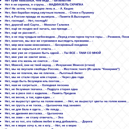
Нет хуже наказанья, чем беда... - Безвластие
Нет я ни скрипка, я струна... - МАДМУАЗЕЛЬ СКРИПКА
Нет! Не затем, что ощущаю лень я... - А. Кацаю
Нет, бил барабан перед смутным полком... - Стихи к Пушкину
Нет, в России правда не вымерла... - Памяти В.Высоцкого
Нет, господа!.. - Нет, господА!
Нет, дорогой мой Сарти... - Монолог Галилея
Нет, ещё не поздно всё начать, как прежде... -
Нет, ещё не рассвет!.. -
Нет, и не под чуждым небосводом...,Перед этим горем гнутся горы... - Реквием, По
Нет, конечно, мы все же стремимся выглядеть прежними... -
Нет, мир меж нами невозможен... - Бескровный поединок
Нет, мне не скрыться от ответа... -
Нет, мне уже не страшно быть одной... - ТЫ ВСЕ – ТАКИ СО МНОЙ
Нет, мне уже не хватит века... -
Нет, мне эта жизнь не снится... - Сон
Нет, Моисей, они не твой народ... - Искушение Моисея (стихи)
Нет, мы не вкусили свободы России... - Жестокое танго (Из цикла "Конармия")
Нет, мы не плачем, мы не плачем... - Льготный билет
Нет, мы не стали глуше или старше... - Через два года
Нет, надо быть безумцем иль поэтом... -
Нет, нам не согреться... - Холодная песенка
Нет, не безумная ткачиха... - Подруга старая одна
Нет, не в рясе поп с кадилом... - Память Предков
Нет, не весна, а так, едва-едва... -
Нет, не вырастут цветы на голом камне... - Нет, не вырастут цветы на голом камне...
Нет, не грусть и не тоска... - Цыганочка под занавес
Нет, не для бала я одета... - Не поеду...
Нет, не древняя весталка... - Цыганочка
Нет, не зови – не стану отвечать... - Эхо
Нет, не из тех, кто тайком любит в мед добавлять... - Дорога
Нет, не к морю хочу я, не к югу... - Нет, не к морю