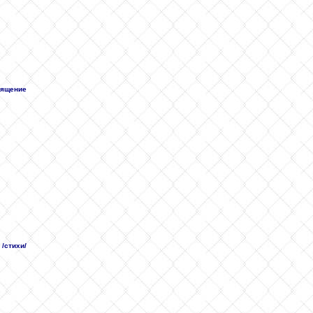
священие
 /стихи/