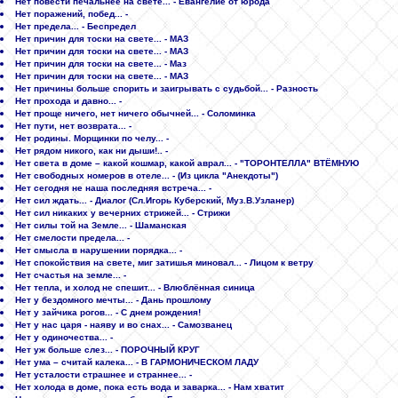
Нет повести печальнее на свете... - Евангелие от юрода
Нет поражений, побед... -
Нет предела... - Беспредел
Нет причин для тоски на свете... - МАЗ
Нет причин для тоски на свете... - МАЗ
Нет причин для тоски на свете... - Маз
Нет причин для тоски на свете... - МАЗ
Нет причины больше спорить и заигрывать с судьбой... - Разность
Нет прохода и давно... -
Нет проще ничего, нет ничего обычней... - Соломинка
Нет пути, нет возврата... -
Нет родины. Морщинки по челу... -
Нет рядом никого, как ни дыши!.. -
Нет света в доме – какой кошмар, какой аврал... - "ТОРОНТЕЛЛА" ВТЁМНУЮ
Нет свободных номеров в отеле... - (Из цикла "Анекдоты")
Нет сегодня не наша последняя встреча... -
Нет сил ждать... - Диалог (Сл.Игорь Куберский, Муз.В.Узланер)
Нет сил никаких у вечерних стрижей... - Стрижи
Нет силы той на Земле... - Шаманская
Нет смелости предела... -
Нет смысла в нарушении порядка... -
Нет спокойствия на свете, миг затишья миновал... - Лицом к ветру
Нет счастья на земле... -
Нет тепла, и холод не спешит... - Влюблённая синица
Нет у бездомного мечты... - Дань прошлому
Нет у зайчика рогов... - С днем рождения!
Нет у нас царя - наяву и во снах... - Самозванец
Нет у одиночества... -
Нет уж больше слез... - ПОРОЧНЫЙ КРУГ
Нет ума – считай калека... - В ГАРМОНИЧЕСКОМ ЛАДУ
Нет усталости страшнее и страннее... -
Нет холода в доме, пока есть вода и заварка... - Нам хватит