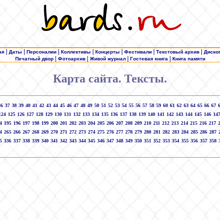
|
|
|
|
|
|
|
ая
Даты
Персоналии
Коллективы
Концерты
Фестивали
Текстовый архив
Диско
|
|
|
|
Печатный двор
Фотоархив
Живой журнал
Гостевая книга
Книга памяти
Карта сайта. Тексты.
36
37
38
39
40
41
42
43
44
45
46
47
48
49
50
51
52
53
54
55
56
57
58
59
60
61
62
63
64
65
66
67
124
125
126
127
128
129
130
131
132
133
134
135
136
137
138
139
140
141
142
143
144
145
146
14
4
195
196
197
198
199
200
201
202
203
204
205
206
207
208
209
210
211
212
213
214
215
216
217
4
265
266
267
268
269
270
271
272
273
274
275
276
277
278
279
280
281
282
283
284
285
286
287
5
336
337
338
339
340
341
342
343
344
345
346
347
348
349
350
351
352
353
354
355
356
357
358