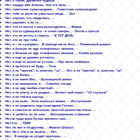
Нет, с тобой, дружочек чудный... -
Нет, сердце мое больше, чем эта мука... -
Нет, советские сумасшедшие... - Советские сумасшедшие
Нет, тебе от меня не укрыться нигде... - Эхо
Нет, хорошо, что свиделись... -
Нет, царевич, я не та... -
Нет, что-то нынче к нам разъездились... - Мария
Нет, что-то сдвинулось - я точно говорю... - Песня о прессе
Нет, это не мечты о смерти... - В ТОТ ДЕНЬ
Нет, это не про тебя... -
Нет, я – не супермен... И никогда им не был... - Пламенный романс
Нет, я больше не жду телефонных звонков... -
Нет, я больше не жду телефонных звонков... - Самба разлуки
Нет, я еще не должен уставать... -
Нет, я ещё от жизни не устала... - Про меня любимую.
Нет, я мучиться не буду... - Тень
Нет, я не "против", я, конечно, "за"... - Нет, я не "против", я, конечно, "за".
Нет, я не болен... -
Нет, я не виню Вас... - Бульварный роман
Нет, я не жаворонок, я... - Совиное гнездо
Нет, я не жду любви ответной... -
Нет, я не плачу, и не рыдаю... - Белеет мой парус - "12 стульев"
Нет, я не плёлся наугад... -
Нет, я не пьян... Хотя напиться можно... - Исступление
Нет, я не родилась под созвездием Гончих... -
Нет, я совсем не почтальон, простой разносчик плача... -
Нет, я, ребята, их не хаю... - Воспоминание о Шанхае
Нет,не надо вина.Лучше крепкого чаю... -
Нет,что... - ТЕБЕ
Нет. не мог я по-другому... - Иошган Штраус
Нет. Ни о чём я не жалею... - Нет.
Нет... В никуда не уходят мужчины... -