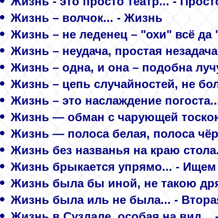
Жизнь - это просто театр... - Просто
Жизнь – волчок... - Жизнь
Жизнь – не леденец – "охи" всё да "а
Жизнь – неудача, простая незадача.
Жизнь – одна, и она – подобна лучу
Жизнь – цепь случайностей, не бо
Жизнь – это наслаждение погоста...
Жизнь — обман с чарующей тоскою.
Жизнь — полоса белая, полоса чёрна
Жизнь без названья на краю стола..
Жизнь брыкается упрямо... - Ищем
Жизнь была бы иной, не такою дря
Жизнь была иль не была... - Втора
Жизнь в Суздале, особая на вид... 