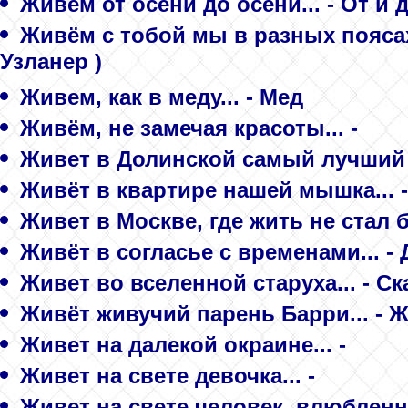
Живем от осени до осени... - От и 
Живём с тобой мы в разных поясах.
Узланер )
Живем, как в меду... - Мед
Живём, не замечая красоты... -
Живет в Долинской самый лучший 
Живёт в квартире нашей мышка... 
Живет в Москве, где жить не стал б
Живёт в согласье с временами... -
Живет во вселенной старуха... - С
Живёт живучий парень Барри... - 
Живет на далекой окраине... -
Живет на свете девочка... -
Живет на свете человек, влюбленны