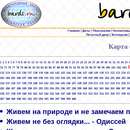
|
|
|
Главная
Даты
Персоналии
Коллектив
|
Печатный двор
Фотоархив
Карта 
1
2
3
4
5
6
7
8
9
10
11
12
13
14
15
16
17
18
19
20
21
22
23
24
25
26
27
28
29
30
31
32
33
34
35
1
74
75
76
77
78
79
80
81
82
83
84
85
86
87
88
89
90
91
92
93
94
95
96
97
98
99
100
101
102
103
132
133
134
135
136
137
138
139
140
141
142
143
144
145
146
147
148
149
150
151
152
153
154
15
183
184
185
186
187
188
189
190
191
192
193
194
195
196
197
198
199
200
201
202
203
204
205
20
234
235
236
237
238
239
240
241
242
243
244
245
246
247
248
249
250
251
252
253
254
255
256
25
285
286
287
288
289
290
291
292
293
294
295
296
297
298
299
300
301
302
303
304
305
306
307
30
336
337
338
339
340
341
342
343
344
345
346
347
348
349
350
351
352
353
354
355
356
357
358
35
387
388
389
390
391
392
393
394
395
396
397
398
399
400
Живем на природе и не замечаем п
Живем не без оглядки... - Одиссей