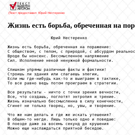
(Текст предоставил: Юрий Нестеренко
Жизнь есть борьба, обреченная на пор
                  Юрий Нестеренко

Жизнь есть борьба, обреченная на поражение:

С обществом, с телом, с природой, с абсурдом реальнос
Вроде бы нонсенс. Бессмысленное напряжение

Сил. Исполнение некой ненужной формальности.

Слишком упрямы различные факты и фактики!

Строишь ли здания или слагаешь элегии,

Если мы где-нибудь как-то и выиграем в тактике,

То все равно ведь потом проиграем в стратегии.

Все результаты - ничто с точки зрения вечности,

Все, что создашь, поглотят энтропия и трение.

Жизнь изначально бессмысленна в силу конечности,

Сгинет не только творец, но, увы, и творение.

Что же нам делать и где же искать утешения?

В общем-то негде. Лишь только одно и поведаю:

В поезде даже за восемь секунд до крушения

Можно еще наслаждаться приятной беседою.
