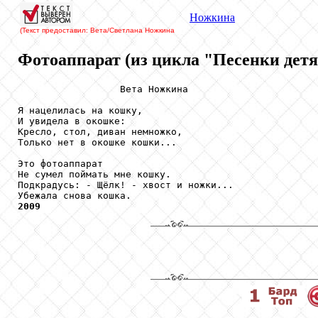
Ножкина
(Текст предоставил: Вета/Светлана Ножкина
Фотоаппарат (из цикла "Песенки детям
                  Вета Ножкина

Я нацелилась на кошку, 

И увидела в окошке:

Кресло, стол, диван немножко,

Только нет в окошке кошки...

Это фотоаппарат 

Не сумел поймать мне кошку.

Подкрадусь: - Щёлк! - хвост и ножки...

2009