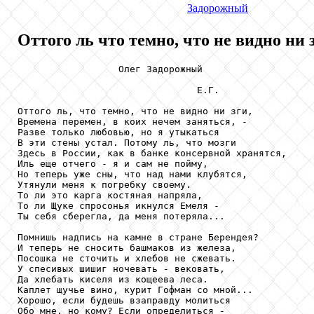
Задорожный
Оттого ль что темно, что не видно ни з
                  Олег Задорожный

                                Е.Г.

Оттого ль, что темно, что не видно ни зги,

Времена перемен, в коих нечем заняться, -

Разве только любовью, но я утыкаться

В эти стены устал. Потому ль, что мозги

Здесь в России, как в банке консервной хранятся,

Иль еще отчего - я и сам не пойму,

Но теперь уже сны, что над нами клубятся,

Утянули меня к погребку своему.

То ли это карга костяная напряла,

То ли Щуке спросонья икнулся Емеля -

Ты себя сберегла, да меня потеряла...

Помнишь надпись на камне в стране Берендея?

И теперь не сносить башмаков из железа,

Посошка не сточить и хлебов не сжевать.

У спесивых шишиг ночевать - вековать,

Да хлебать киселя из кощеева леса.

Каплет щучье вино, курит Гофман со мной...

Хорошо, если будешь взаправду молиться

Обо мне, но кому? Если определиться -
