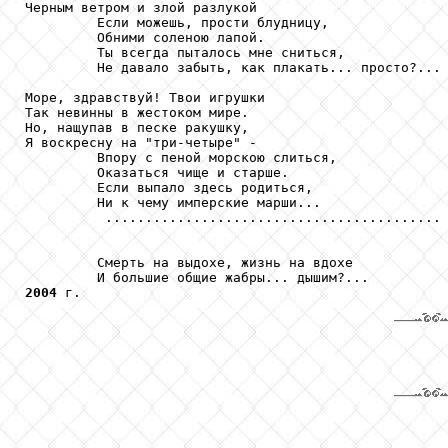
Черным ветром и злой разлукой

         Если можешь, прости блудницу,

         Обними соленою лапой.

         Ты всегда пыталось мне сниться,

         Не давало забыть, как плакать... просто?...

Море, здравствуй! Твои игрушки

Так невинны в жестоком мире.

Но, нащупав в песке ракушку,

Я воскресну на "три-четыре" -

         Впору с пеной морскою слиться,

         Оказаться чище и старше.

         Если выпало здесь родиться,

         Ни к чему имперские марши...

          ..........................................

         Смерть на выдохе, жизнь на вдохе

2004