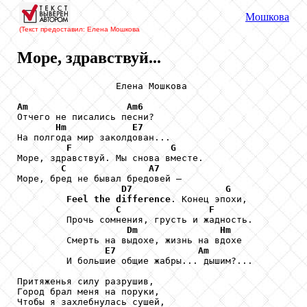
Мошкова
(Текст предоставил: Елена Мошкова
Море, здравствуй...
                  Елена Мошкова

Am
Am6
Отчего не писались песни?

Hm
E7
На полгода мир заколдован...

F
G
Море, здравствуй. Мы снова вместе.

C
A7
Море, бред не бывал бредовей –

D7
G
Feel
the
difference
. Конец эпохи,

C
F
         Прочь сомнения, грусть и жадность.

Dm
Hm
         Смерть на выдохе, жизнь на вдохе

E7
Am
         И большие общие жабры... дышим?...

Притяженья силу разрушив,

Город брал меня на поруки,

Чтобы я захлебнулась сушей,
