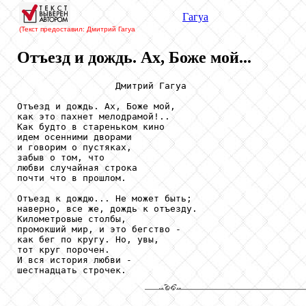
Гагуа
(Текст предоставил: Дмитрий Гагуа
Отъезд и дождь. Ах, Боже мой...
                  Дмитрий Гагуа

Отъезд и дождь. Ах, Боже мой,

как это пахнет мелодрамой!..

Как будто в стареньком кино

идем осенними дворами

и говорим о пустяках,

забыв о том, что

любви случайная строка

почти что в прошлом.

Отъезд к дождю... Не может быть;

наверно, все же, дождь к отъезду.

Километровые столбы,

промокший мир, и это бегство -

как бег по кругу. Но, увы,

тот круг порочен.

И вся история любви -

шестнадцать строчек.