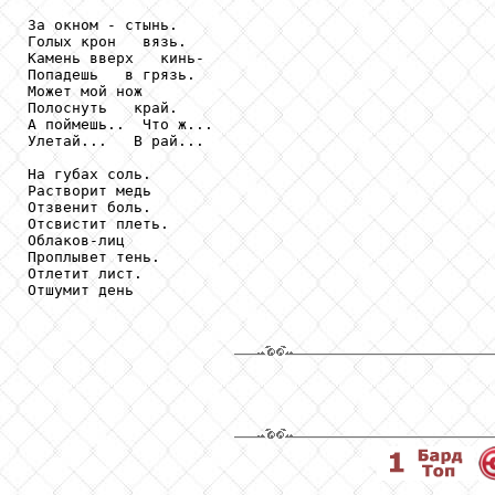
За окном - стынь.

Голых крон   вязь.

Камень вверх   кинь-

Попадешь   в грязь.

Может мой нож

Полоснуть   край.

А поймешь..  Что ж...

Улетай...   В рай...

На губах соль.

Растворит медь

Отзвенит боль.

Отсвистит плеть.

Облаков-лиц

Проплывет тень.

Отлетит лист.

Отшумит день 
