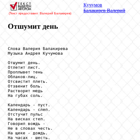
Кучумов
Балакирев
Валерий
(Текст предоставил: Валерий Балакирев
)
Отшумит день
Слова Валерия Балакирева

Музыка Андрея Кучумова

Отшумит день. 

Отлетит лист.

Проплывет тень

Облаков-лиц.

Отсвистит плеть.

Отзвенит боль.

Растворит медь

На губах соль.

Календарь - пуст.

Календарь - слеп.

Отстучит пульс 

На висках степ.

Говорил вождь -

Не в словах честь.

На щеке - дождь.

На часах - шесть.
