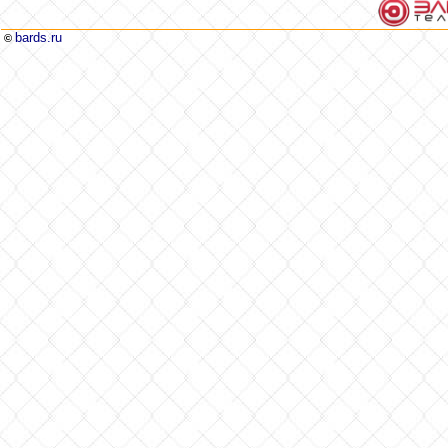
bards.ru
©