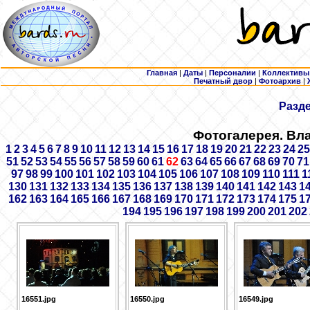
Главная
|
Даты
|
Персоналии
|
Коллективы
Печатный двор
|
Фотоархив
|
Разд
Фотогалерея. Вл
1
2
3
4
5
6
7
8
9
10
11
12
13
14
15
16
17
18
19
20
21
22
23
24
25
51
52
53
54
55
56
57
58
59
60
61
62
63
64
65
66
67
68
69
70
71
97
98
99
100
101
102
103
104
105
106
107
108
109
110
111
1
130
131
132
133
134
135
136
137
138
139
140
141
142
143
1
162
163
164
165
166
167
168
169
170
171
172
173
174
175
1
194
195
196
197
198
199
200
201
202
16551.jpg
16550.jpg
16549.jpg