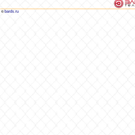
bards.ru
©