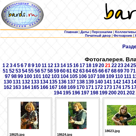
Главная
|
Даты
|
Персоналии
|
Коллективы
Печатный двор
|
Фотоархив
|
Разд
Фотогалерея. Вл
1
2
3
4
5
6
7
8
9
10
11
12
13
14
15
16
17
18
19
20
21
22
23
24
25
51
52
53
54
55
56
57
58
59
60
61
62
63
64
65
66
67
68
69
70
71
97
98
99
100
101
102
103
104
105
106
107
108
109
110
111
1
130
131
132
133
134
135
136
137
138
139
140
141
142
143
1
162
163
164
165
166
167
168
169
170
171
172
173
174
175
1
194
195
196
197
198
199
200
201
202
18623.jpg
18625.jpg
18624.jpg