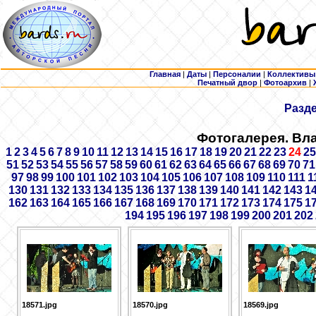
Главная
|
Даты
|
Персоналии
|
Коллективы
Печатный двор
|
Фотоархив
|
Разд
Фотогалерея. Вл
1
2
3
4
5
6
7
8
9
10
11
12
13
14
15
16
17
18
19
20
21
22
23
24
25
51
52
53
54
55
56
57
58
59
60
61
62
63
64
65
66
67
68
69
70
71
97
98
99
100
101
102
103
104
105
106
107
108
109
110
111
1
130
131
132
133
134
135
136
137
138
139
140
141
142
143
1
162
163
164
165
166
167
168
169
170
171
172
173
174
175
1
194
195
196
197
198
199
200
201
202
18571.jpg
18570.jpg
18569.jpg