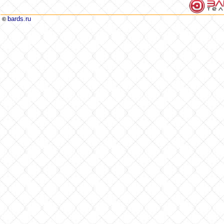
bards.ru
©