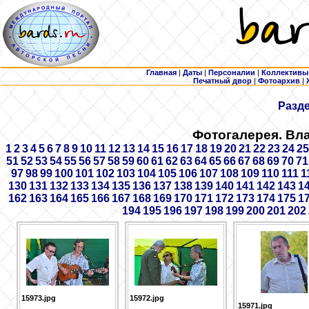
Главная
|
Даты
|
Персоналии
|
Коллективы
Печатный двор
|
Фотоархив
|
Разд
Фотогалерея. Вл
1
2
3
4
5
6
7
8
9
10
11
12
13
14
15
16
17
18
19
20
21
22
23
24
25
51
52
53
54
55
56
57
58
59
60
61
62
63
64
65
66
67
68
69
70
71
97
98
99
100
101
102
103
104
105
106
107
108
109
110
111
1
130
131
132
133
134
135
136
137
138
139
140
141
142
143
1
162
163
164
165
166
167
168
169
170
171
172
173
174
175
1
194
195
196
197
198
199
200
201
202
15973.jpg
15972.jpg
15971.jpg