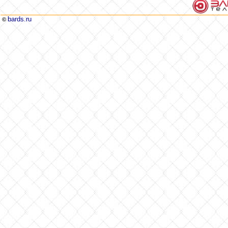
bards.ru
©