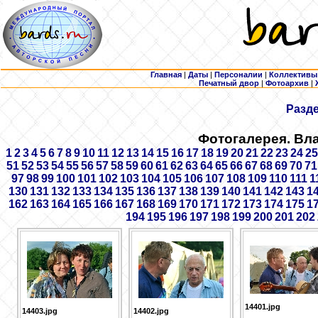
Главная
|
Даты
|
Персоналии
|
Коллективы
Печатный двор
|
Фотоархив
|
Разд
Фотогалерея. Вл
1
2
3
4
5
6
7
8
9
10
11
12
13
14
15
16
17
18
19
20
21
22
23
24
25
51
52
53
54
55
56
57
58
59
60
61
62
63
64
65
66
67
68
69
70
71
97
98
99
100
101
102
103
104
105
106
107
108
109
110
111
1
130
131
132
133
134
135
136
137
138
139
140
141
142
143
1
162
163
164
165
166
167
168
169
170
171
172
173
174
175
1
194
195
196
197
198
199
200
201
202
14401.jpg
14403.jpg
14402.jpg