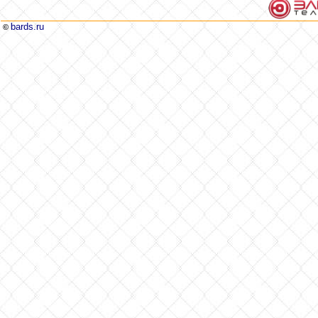
bards.ru
©