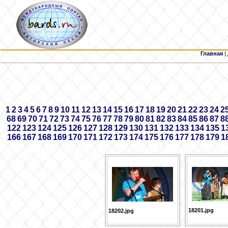
Главная
|
1
2
3
4
5
6
7
8
9
10
11
12
13
14
15
16
17
18
19
20
21
22
23
24
2
68
69
70
71
72
73
74
75
76
77
78
79
80
81
82
83
84
85
86
87
8
122
123
124
125
126
127
128
129
130
131
132
133
134
135
1
166
167
168
169
170
171
172
173
174
175
176
177
178
179
1
18201.jpg
18202.jpg