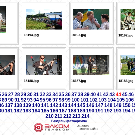
18194.jpg
18193.jpg
18192.jpg
18188.jpg
18187.jpg
18186.jpg
5
26
27
28
29
30
31
32
33
34
35
36
37
38
39
40
41
42
43
44
45
46
8
89
90
91
92
93
94
95
96
97
98
99
100
101
102
103
104
105
106
36
137
138
139
140
141
142
143
144
145
146
147
148
149
150
1
80
181
182
183
184
185
186
187
188
189
190
191
192
193
194
1
210
211
212
213
214
Разделы фотоархива