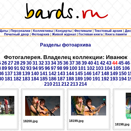
Даты
|
Персоналии
|
Коллективы
|
Концерты
|
Фестивали
|
Текстовый архив
|
Дис
Печатный двор
|
Фотоархив
|
Живой журнал
|
Гостевая книга
|
Книга памяти
Разделы фотоархива
Фотогалерея. Владелец коллекции: Иванюк
5
26
27
28
29
30
31
32
33
34
35
36
37
38
39
40
41
42
43
44
45
46
8
89
90
91
92
93
94
95
96
97
98
99
100
101
102
103
104
105
106
36
137
138
139
140
141
142
143
144
145
146
147
148
149
150
1
80
181
182
183
184
185
186
187
188
189
190
191
192
193
194
1
210
211
212
213
214
18199.jpg
18200.jpg
18198.jpg