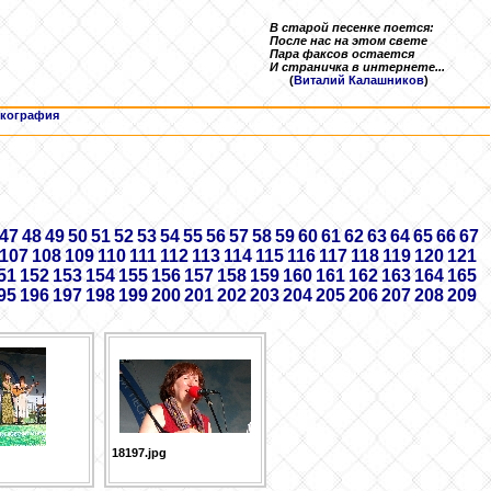
В старой песенке поется:
После нас на этом свете
Пара факсов остается
И страничка в интернете...
(
Виталий Калашников
)
кография
47
48
49
50
51
52
53
54
55
56
57
58
59
60
61
62
63
64
65
66
67
107
108
109
110
111
112
113
114
115
116
117
118
119
120
121
51
152
153
154
155
156
157
158
159
160
161
162
163
164
165
95
196
197
198
199
200
201
202
203
204
205
206
207
208
209
18197.jpg