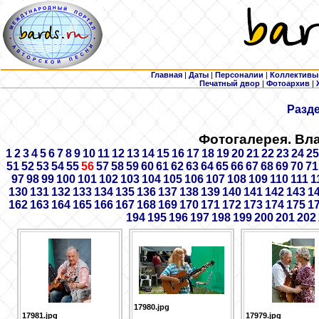
Главная
|
Даты
|
Персоналии
|
Коллективы
Печатный двор
|
Фотоархив
|
Разд
Фотогалерея. Вл
1
2
3
4
5
6
7
8
9
10
11
12
13
14
15
16
17
18
19
20
21
22
23
24
25
51
52
53
54
55
56
57
58
59
60
61
62
63
64
65
66
67
68
69
70
71
97
98
99
100
101
102
103
104
105
106
107
108
109
110
111
1
130
131
132
133
134
135
136
137
138
139
140
141
142
143
1
162
163
164
165
166
167
168
169
170
171
172
173
174
175
1
194
195
196
197
198
199
200
201
202
17980.jpg
17981.jpg
17979.jpg