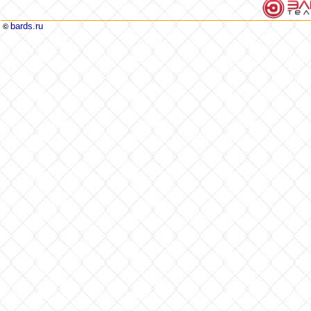
bards.ru
©