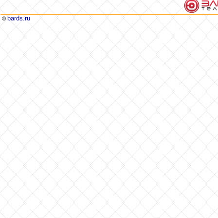
bards.ru
©