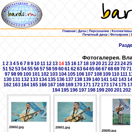
Главная
|
Даты
|
Персоналии
|
Коллективы
Печатный двор
|
Фотоархив
|
Разд
Фотогалерея. Вл
1
2
3
4
5
6
7
8
9
10
11
12
13
14
15
16
17
18
19
20
21
22
23
24
25
51
52
53
54
55
56
57
58
59
60
61
62
63
64
65
66
67
68
69
70
71
97
98
99
100
101
102
103
104
105
106
107
108
109
110
111
1
130
131
132
133
134
135
136
137
138
139
140
141
142
143
1
162
163
164
165
166
167
168
169
170
171
172
173
174
175
1
194
195
196
197
198
199
200
201
202
20602.jpg
20601.jpg
20600.jpg