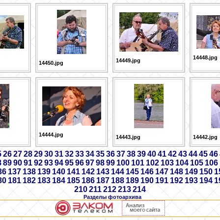
14448.jpg
14449.jpg
14450.jpg
14444.jpg
14443.jpg
14442.jpg
5
26
27
28
29
30
31
32
33
34
35
36
37
38
39
40
41
42
43
44
45
46
8
89
90
91
92
93
94
95
96
97
98
99
100
101
102
103
104
105
106
36
137
138
139
140
141
142
143
144
145
146
147
148
149
150
1
80
181
182
183
184
185
186
187
188
189
190
191
192
193
194
1
210
211
212
213
214
Разделы фотоархива