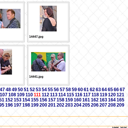
14447.jpg
14441.jpg
47
48
49
50
51
52
53
54
55
56
57
58
59
60
61
62
63
64
65
66
67
107
108
109
110
111
112
113
114
115
116
117
118
119
120
121
51
152
153
154
155
156
157
158
159
160
161
162
163
164
165
95
196
197
198
199
200
201
202
203
204
205
206
207
208
209
1996-2026