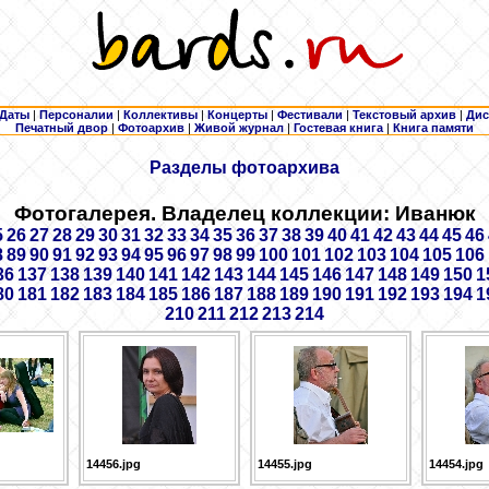
Даты
|
Персоналии
|
Коллективы
|
Концерты
|
Фестивали
|
Текстовый архив
|
Дис
Печатный двор
|
Фотоархив
|
Живой журнал
|
Гостевая книга
|
Книга памяти
Разделы фотоархива
Фотогалерея. Владелец коллекции: Иванюк
5
26
27
28
29
30
31
32
33
34
35
36
37
38
39
40
41
42
43
44
45
46
8
89
90
91
92
93
94
95
96
97
98
99
100
101
102
103
104
105
106
36
137
138
139
140
141
142
143
144
145
146
147
148
149
150
1
80
181
182
183
184
185
186
187
188
189
190
191
192
193
194
1
210
211
212
213
214
14456.jpg
14455.jpg
14454.jpg