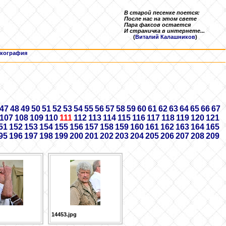
В старой песенке поется:
После нас на этом свете
Пара факсов остается
И страничка в интернете...
(
Виталий Калашников
)
кография
47
48
49
50
51
52
53
54
55
56
57
58
59
60
61
62
63
64
65
66
67
107
108
109
110
111
112
113
114
115
116
117
118
119
120
121
51
152
153
154
155
156
157
158
159
160
161
162
163
164
165
95
196
197
198
199
200
201
202
203
204
205
206
207
208
209
14453.jpg