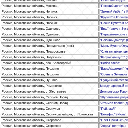
Россия, Московская область, Москва
"Поющий ангел" (и
Россия, Московская область, Ногинск
"Зимний Арбат" в 
Россия, Московская область, Ногинск
"Кружка" в Колонт
Россия, Московская область, Ногинск
"Песня Булата в Ко
Россия, Московская область, Одинцово
"Ёрш" (август, 3-и
Россия, Московская область, Одинцово
"Переделкинские с
Россия, Московская область, Одинцово
"Поющий доктор" (
Россия, Московская область, Переделкино (пос.)
"Миры Булата Оку
Россия, Московская область, Подмосковье
"Слет гитарных шк
Россия, Московская область, Подосинки
"Калужский куст" (
Россия, Московская область, пос. Белозерский
"Белое озеро"
Россия, Московская область, Пушкино
"БардАкадемия" (ма
Россия, Московская область, Пушкино
"Осень в Зеленом 
Россия, Московская область, Пущино
"Пущинский фести
Россия, Московская область, Раменское
Международный фе
Россия, Московская область, с. Жестылево
Дмитровская Горо
Россия, Московская область, Сергиев Посад
"Журавлиная родина
Россия, Московская область, Сергиев Посад
"Это моя песня" (Д
Россия, Московская область, Серпухов
"Пой, май!"
Россия, Московская область, Серпуховский р-н, ст.Приокская
"Бенефис" (Июль)
Россия, Московская область, Скоротово
"Слет ChoRDA" (окт
Россия, Московская область, Скоротово
"Хорда" (октябрь)