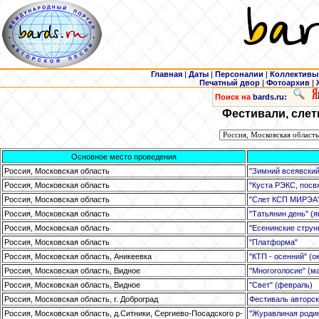
Главная
|
Даты
|
Персоналии
|
Коллективы
Печатный двор
|
Фотоархив
|
Поиск на
bards.ru:
Фестивали, слет
Основное место проведения
Россия, Московская область
"Зимний всеявский
Россия, Московская область
"Куста РЭКС, посв
Россия, Московская область
"Слет КСП МИРЭА" 
Россия, Московская область
"Татьянин день" (я
Россия, Московская область
"Есенинские струн
Россия, Московская область
"Платформа"
Россия, Московская область, Аникеевка
"КТП - осенний" (о
Россия, Московская область, Видное
"Многоголосие" (м
Россия, Московская область, Видное
"Свет" (февраль)
Россия, Московская область, г. Доброград
Фестиваль авторск
Россия, Московская область, д.Ситники, Сергиево-Посадского р-
"Журавлиная родин