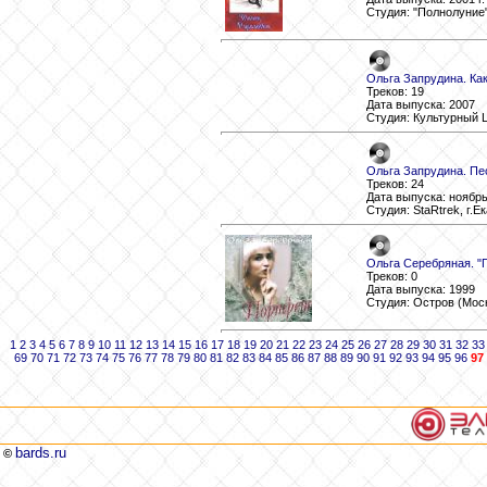
Студия: "Полнолуние
Ольга Запрудина. Ка
Треков: 19
Дата выпуска: 2007
Студия: Культурный 
Ольга Запрудина. П
Треков: 24
Дата выпуска: ноябрь 
Студия: StaRtrek, г.Е
Ольга Серебряная. "
Треков: 0
Дата выпуска: 1999
Студия: Остров (Мос
1
2
3
4
5
6
7
8
9
10
11
12
13
14
15
16
17
18
19
20
21
22
23
24
25
26
27
28
29
30
31
32
33
69
70
71
72
73
74
75
76
77
78
79
80
81
82
83
84
85
86
87
88
89
90
91
92
93
94
95
96
97
bards.ru
©