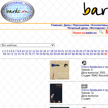
Главная
|
Даты
|
Персоналии
|
Коллективы
Печатный двор
|
Фотоархив
|
Поиск на
bards.ru:
1
2
3
4
5
6
7
8
9
10
11
12
13
14
15
16
17
18
19
20
21
22
23
24
25
26
27
28
29
30
31
32
33
69
70
71
72
73
74
75
76
77
78
79
80
81
82
83
84
85
86
87
88
89
90
91
92
93
94
95
96
97
Ольга Арефьева и гру
Треков: 0
Дата выпуска: 2001
Студия: RMG Record
Ольга Арефьева и гру
Треков: 11
Дата выпуска:
Студия: