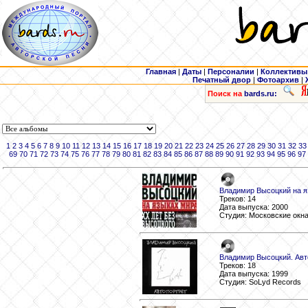
Главная
|
Даты
|
Персоналии
|
Коллективы
Печатный двор
|
Фотоархив
|
Поиск на
bards.ru:
1
2
3
4
5
6
7
8
9
10
11
12
13
14
15
16
17
18
19
20
21
22
23
24
25
26
27
28
29
30
31
32
33
69
70
71
72
73
74
75
76
77
78
79
80
81
82
83
84
85
86
87
88
89
90
91
92
93
94
95
96
97
Владимир Высоцкий на я
Треков: 14
Дата выпуска: 2000
Студия: Московские окн
Владимир Высоцкий. Авт
Треков: 18
Дата выпуска: 1999
Студия: SoLyd Records