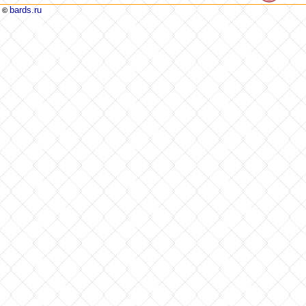
bards.ru
©