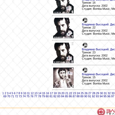
Треков: 16
Дата выпуска: 2002
Студия: Bomba Music; М
Владимир Высоцкий. Дис
Треков: 22
Дата выпуска: 2002
Студия: Bomba Music; М
Владимир Высоцкий. Дис
Треков: 23
Дата выпуска: 2002
Студия: Bomba Music; М
Владимир Высоцкий. Диск
Треков: 15
Дата выпуска: 2002
Студия: Bomba Music
1
2
3
4
5
6
7
8
9
10
11
12
13
14
15
16
17
18
19
20
21
22
23
24
25
26
27
28
29
30
31
32
33
69
70
71
72
73
74
75
76
77
78
79
80
81
82
83
84
85
86
87
88
89
90
91
92
93
94
95
96
97