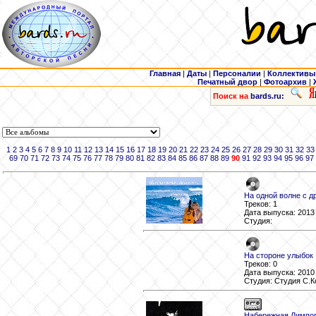
Главная
|
Даты
|
Персоналии
|
Коллективы
Печатный двор
|
Фотоархив
|
Поиск на
bards.ru:
1
2
3
4
5
6
7
8
9
10
11
12
13
14
15
16
17
18
19
20
21
22
23
24
25
26
27
28
29
30
31
32
33
69
70
71
72
73
74
75
76
77
78
79
80
81
82
83
84
85
86
87
88
89
90
91
92
93
94
95
96
97
На одной волне с д
Треков: 1
Дата выпуска: 2013
Студия:
На стороне улыбок
Треков: 0
Дата выпуска: 2010
Студия: Студия С.К
Набережная Лимпо