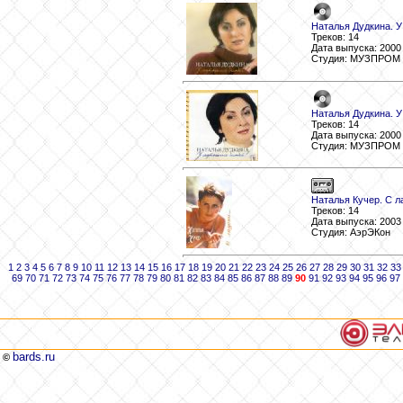
Наталья Дудкина. У
Треков: 14
Дата выпуска: 2000
Студия: МУЗПРОМ
Наталья Дудкина. У
Треков: 14
Дата выпуска: 2000
Студия: МУЗПРОМ
Наталья Кучер. С ла
Треков: 14
Дата выпуска: 2003
Студия: АэрЭКон
1
2
3
4
5
6
7
8
9
10
11
12
13
14
15
16
17
18
19
20
21
22
23
24
25
26
27
28
29
30
31
32
33
69
70
71
72
73
74
75
76
77
78
79
80
81
82
83
84
85
86
87
88
89
90
91
92
93
94
95
96
97
bards.ru
©