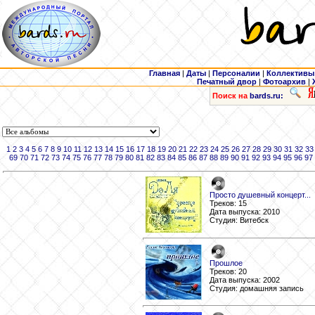
Главная
|
Даты
|
Персоналии
|
Коллективы
Печатный двор
|
Фотоархив
|
Поиск на
bards.ru:
1
2
3
4
5
6
7
8
9
10
11
12
13
14
15
16
17
18
19
20
21
22
23
24
25
26
27
28
29
30
31
32
33
69
70
71
72
73
74
75
76
77
78
79
80
81
82
83
84
85
86
87
88
89
90
91
92
93
94
95
96
97
Просто душевный концерт...
Треков: 15
Дата выпуска: 2010
Студия: Витебск
Прошлое
Треков: 20
Дата выпуска: 2002
Студия: домашняя запись