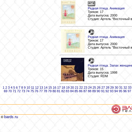
Редкая птица. Анимация
Треков: 17
Дата выпуска: 2000
Студия: Артель "Восточный 
Редкая птица. Анимация
Треков: 17
Дата выпуска: 2000
Студия: Артель "Восточный 
Редкая птица. Запах женщи
Треков: 15
Дата выпуска: 1998
Студия: RDM
1
2
3
4
5
6
7
8
9
10
11
12
13
14
15
16
17
18
19
20
21
22
23
24
25
26
27
28
29
30
31
32
33
69
70
71
72
73
74
75
76
77
78
79
80
81
82
83
84
85
86
87
88
89
90
91
92
93
94
95
96
97
bards.ru
©