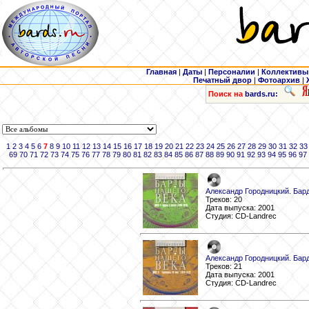
Главная
|
Даты
|
Персоналии
|
Коллективы
Печатный двор
|
Фотоархив
|
Поиск на
bards.ru:
1
2
3
4
5
6
7
8
9
10
11
12
13
14
15
16
17
18
19
20
21
22
23
24
25
26
27
28
29
30
31
32
33
69
70
71
72
73
74
75
76
77
78
79
80
81
82
83
84
85
86
87
88
89
90
91
92
93
94
95
96
97
Александр Городницкий. Бард
Треков: 20
Дата выпуска: 2001
Студия: CD-Landrec
Александр Городницкий. Бард
Треков: 21
Дата выпуска: 2001
Студия: CD-Landrec