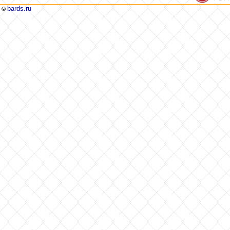
bards.ru
©