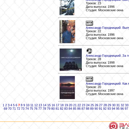
Треков: 23
Дата выпуска: 1996
Студия: Московские окна
Александр Городницкий. Выпу
Треков: 22
Дата выпуска: 1996
Студия: Московские окна
Александр Городницкий. За т
Треков: 28
Дата выпуска: 1998
Студия: Московские окна
Александр Городницкий. Как
Треков: 20
Дата выпуска: 1997
Студия: Московские окна
1
2
3
4
5
6
7
8
9
10
11
12
13
14
15
16
17
18
19
20
21
22
23
24
25
26
27
28
29
30
31
32
33
69
70
71
72
73
74
75
76
77
78
79
80
81
82
83
84
85
86
87
88
89
90
91
92
93
94
95
96
97