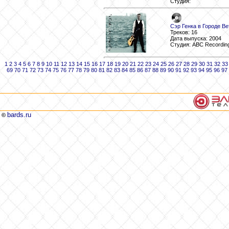
Студия:
Сэр Генка в Городе В
Треков: 16
Дата выпуска: 2004
Студия: АВС Recording
1
2
3
4
5
6
7
8
9
10
11
12
13
14
15
16
17
18
19
20
21
22
23
24
25
26
27
28
29
30
31
32
33
69
70
71
72
73
74
75
76
77
78
79
80
81
82
83
84
85
86
87
88
89
90
91
92
93
94
95
96
97
bards.ru
©