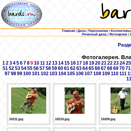
Главная
|
Даты
|
Персоналии
|
Коллективы
Печатный двор
|
Фотоархив
|
Разд
Фотогалерея. Вл
1
2
3
4
5
6
7
8
9
10
11
12
13
14
15
16
17
18
19
20
21
22
23
24
25
51
52
53
54
55
56
57
58
59
60
61
62
63
64
65
66
67
68
69
70
71
97
98
99
100
101
102
103
104
105
106
107
108
109
110
111
1
1
10211.jpg
10210.jpg
10209.jpg