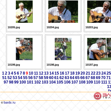
10205.jpg
10204.jpg
10203.jpg
10199.jpg
10198.jpg
10197.jpg
1
2
3
4
5
6
7
8
9
10
11
12
13
14
15
16
17
18
19
20
21
22
23
24
25
51
52
53
54
55
56
57
58
59
60
61
62
63
64
65
66
67
68
69
70
71
97
98
99
100
101
102
103
104
105
106
107
108
109
110
111
1
1
Р
bards.ru
©