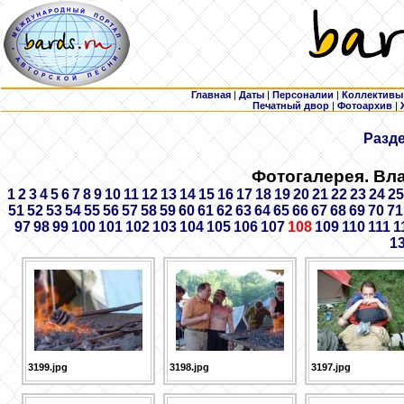
Главная
|
Даты
|
Персоналии
|
Коллективы
Печатный двор
|
Фотоархив
|
Разд
Фотогалерея. Вл
1
2
3
4
5
6
7
8
9
10
11
12
13
14
15
16
17
18
19
20
21
22
23
24
25
51
52
53
54
55
56
57
58
59
60
61
62
63
64
65
66
67
68
69
70
71
97
98
99
100
101
102
103
104
105
106
107
108
109
110
111
1
1
3199.jpg
3198.jpg
3197.jpg