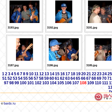
3193.jpg
3192.jpg
3191.jpg
3187.jpg
3186.jpg
3185.jpg
1
2
3
4
5
6
7
8
9
10
11
12
13
14
15
16
17
18
19
20
21
22
23
24
25
51
52
53
54
55
56
57
58
59
60
61
62
63
64
65
66
67
68
69
70
71
97
98
99
100
101
102
103
104
105
106
107
108
109
110
111
1
1
Р
bards.ru
©