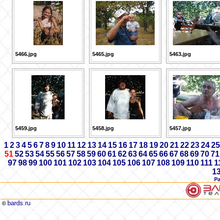
5466.jpg
5465.jpg
5463.jpg
5459.jpg
5458.jpg
5457.jpg
1
2
3
4
5
6
7
8
9
10
11
12
13
14
15
16
17
18
19
20
21
22
23
24
25
51
52
53
54
55
56
57
58
59
60
61
62
63
64
65
66
67
68
69
70
71
97
98
99
100
101
102
103
104
105
106
107
108
109
110
111
1
1
Р
bards.ru
©