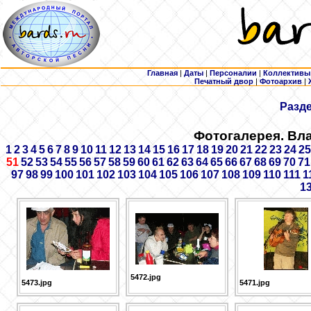
Главная
|
Даты
|
Персоналии
|
Коллективы
Печатный двор
|
Фотоархив
|
Разд
Фотогалерея. Вл
1
2
3
4
5
6
7
8
9
10
11
12
13
14
15
16
17
18
19
20
21
22
23
24
25
51
52
53
54
55
56
57
58
59
60
61
62
63
64
65
66
67
68
69
70
71
97
98
99
100
101
102
103
104
105
106
107
108
109
110
111
1
1
5472.jpg
5473.jpg
5471.jpg