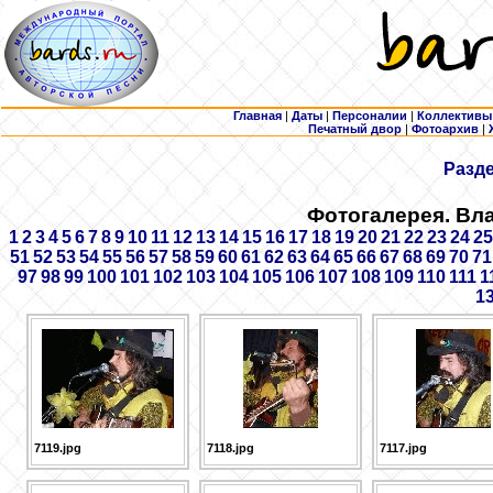
Главная
|
Даты
|
Персоналии
|
Коллективы
Печатный двор
|
Фотоархив
|
Разд
Фотогалерея. Вл
1
2
3
4
5
6
7
8
9
10
11
12
13
14
15
16
17
18
19
20
21
22
23
24
25
51
52
53
54
55
56
57
58
59
60
61
62
63
64
65
66
67
68
69
70
71
97
98
99
100
101
102
103
104
105
106
107
108
109
110
111
1
1
7119.jpg
7118.jpg
7117.jpg