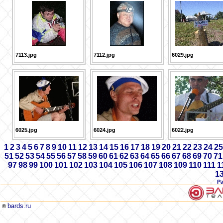
7113.jpg
7112.jpg
6029.jpg
6025.jpg
6024.jpg
6022.jpg
1
2
3
4
5
6
7
8
9
10
11
12
13
14
15
16
17
18
19
20
21
22
23
24
25
51
52
53
54
55
56
57
58
59
60
61
62
63
64
65
66
67
68
69
70
71
97
98
99
100
101
102
103
104
105
106
107
108
109
110
111
1
1
Р
bards.ru
©