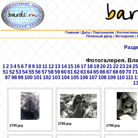
Главная
|
Даты
|
Персоналии
|
Коллективы
Печатный двор
|
Фотоархив
|
Разд
Фотогалерея. Вл
1
2
3
4
5
6
7
8
9
10
11
12
13
14
15
16
17
18
19
20
21
22
23
24
25
51
52
53
54
55
56
57
58
59
60
61
62
63
64
65
66
67
68
69
70
71
97
98
99
100
101
102
103
104
105
106
107
108
109
110
111
1
1
2789.jpg
2790.jpg
2788.jpg