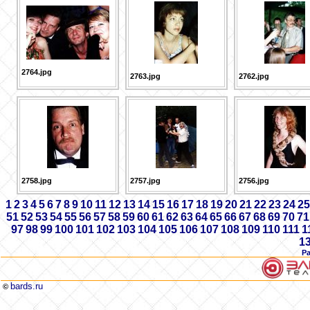
2764.jpg
2763.jpg
2762.jpg
2758.jpg
2757.jpg
2756.jpg
1
2
3
4
5
6
7
8
9
10
11
12
13
14
15
16
17
18
19
20
21
22
23
24
25
51
52
53
54
55
56
57
58
59
60
61
62
63
64
65
66
67
68
69
70
71
97
98
99
100
101
102
103
104
105
106
107
108
109
110
111
1
1
Р
bards.ru
©