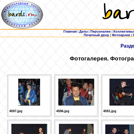
Главная
|
Даты
|
Персоналии
|
Коллективы
Печатный двор
|
Фотоархив
|
Разд
Фотогалерея. Фотогра
4597.jpg
4596.jpg
4591.jpg