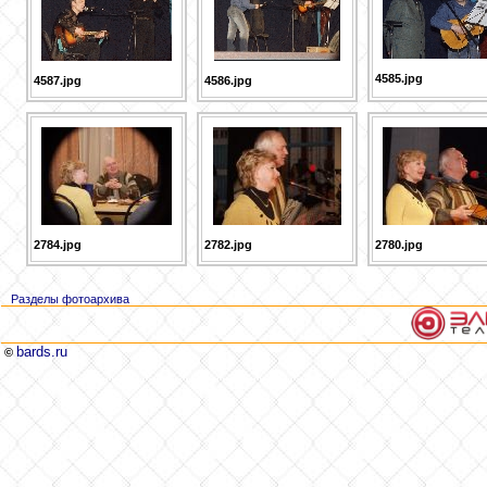
4585.jpg
4587.jpg
4586.jpg
2784.jpg
2782.jpg
2780.jpg
Разделы фотоархива
bards.ru
©