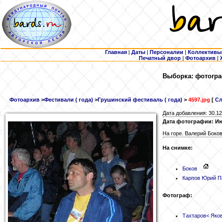
Главная
|
Даты
|
Персоналии
|
Коллективы
Печатный двор
|
Фотоархив
|
Выборка: фотогра
Фотоархив
>
Фестивали ( года)
>
Грушинский фестиваль ( года)
>
4597.jpg
[
Сл
Дата добавления: 30.12
Дата фотографии: Ию
На горе. Валерий Боко
На снимке:
Боков
Карпов Юрий П
Фотограф:
Тахтаров
< Яко