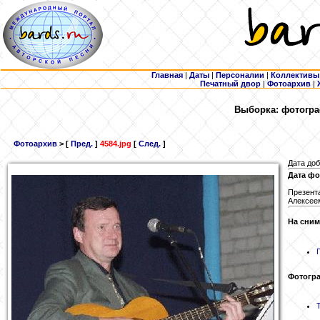
Главная
|
Даты
|
Персоналии
|
Коллективы
Печатный двор
|
Фотоархив
|
Выборка: фотогра
Фотоархив
> [
Пред.
]
4584.jpg
[
След.
]
Дата доб
Дата фо
Презент
Алексее
На сним
Фотогр