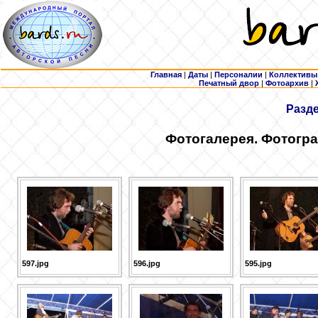
Главная
|
Даты
|
Персоналии
|
Коллективы
Печатный двор
|
Фотоархив
|
Разд
Фотогалерея. Фотогра
597.jpg
596.jpg
595.jpg