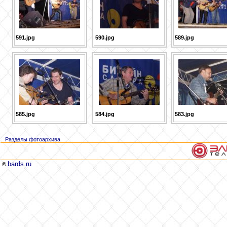
591.jpg
590.jpg
589.jpg
585.jpg
584.jpg
583.jpg
Разделы фотоархива
bards.ru
©