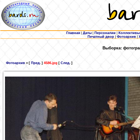
Главная
|
Даты
|
Персоналии
|
Коллективы
Печатный двор
|
Фотоархив
|
Выборка: фотогра
Фотоархив
> [
Пред.
]
4586.jpg
[
След.
]