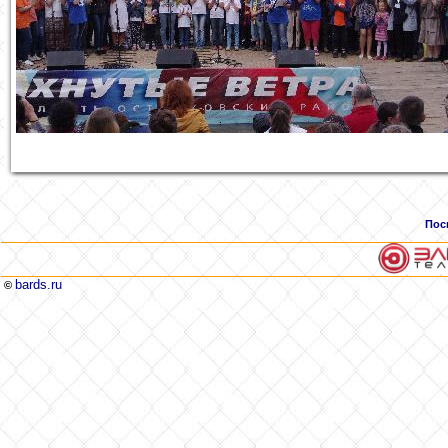
Пос
bards.ru
©