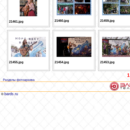
21460.jpg
21459.jpg
21461.jpg
21455.jpg
21454.jpg
21453.jpg
1
Разделы фотоархива
bards.ru
©