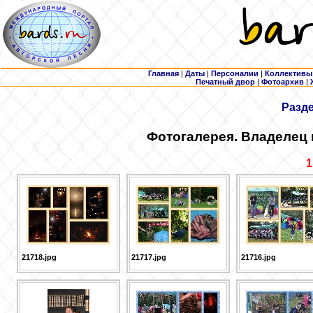
Главная
|
Даты
|
Персоналии
|
Коллективы
Печатный двор
|
Фотоархив
|
Разд
Фотогалерея. Владелец
1
21718.jpg
21717.jpg
21716.jpg