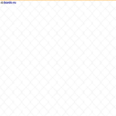
bards.ru
©