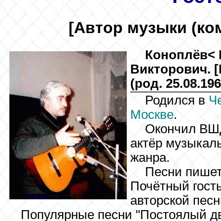
[Автор музыки (ко
Коноплёв
<
Викторович. [
(род. 25.08.196
Родился в
Ч
Москве
.
Окончил ВШ
актёр музыкаль
жанра.
Песни пишет
Почётный гост
авторской песн
Популярные песни "Постоялый дв