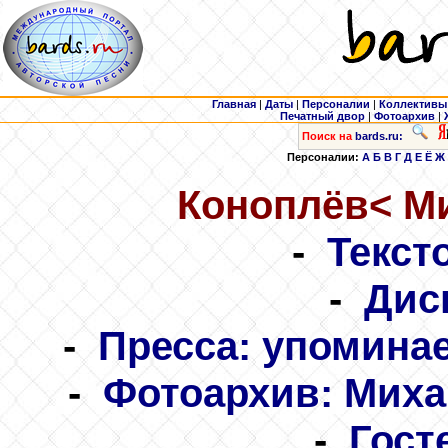
Главная
|
Даты
|
Персоналии
|
Коллективы
Печатный двор
|
Фотоархив
|
Поиск на
bards.ru:
Персоналии:
А
Б
В
Г
Д
Е
Ё
Ж
Коноплёв
< М
-
Текст
-
Дис
-
Пресса: упомина
-
Фотоархив: Миха
-
Гост