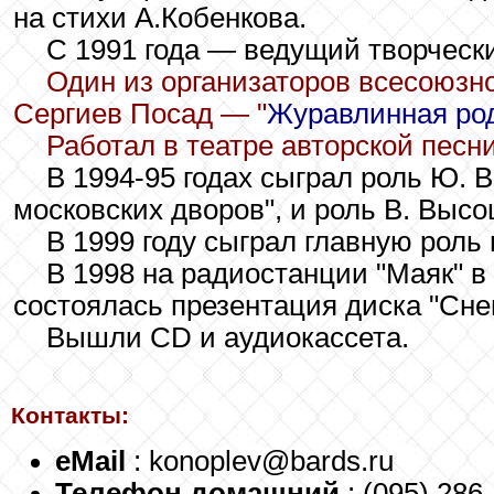
на стихи А.Кобенкова.
С 1991 года — ведущий творческ
Один из организаторов всесоюзно
Сергиев Посад — "
Журавлинная ро
Работал в театре авторской песн
В 1994-95 годах сыграл роль Ю. 
московских дворов", и роль В. Высо
В 1999 году сыграл главную роль 
В 1998 на радиостанции "Маяк" в
состоялась презентация диска "Снег
Вышли CD и аудиокассета.
Контакты:
eMail
: konoplev@bards.ru
Телефон домашний
: (095) 286