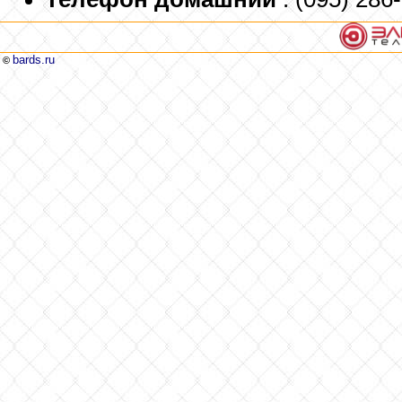
bards.ru
©