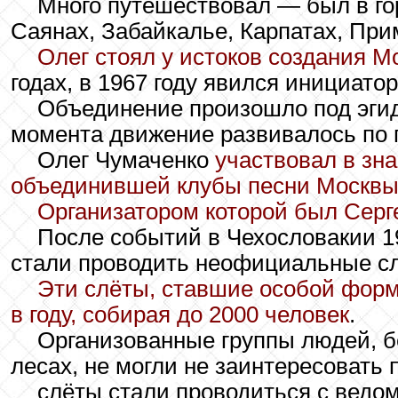
Много путешествовал — был в го
Саянах, Забайкалье, Карпатах, При
Олег стоял у истоков создания М
годах, в 1967 году явился инициат
Объединение произошло под эгид
момента движение развивалось по пр
Олег Чумаченко
участвовал в зн
объединившей клубы песни Москвы,
Организатором которой был Серг
После событий в Чехословакии 1
стали проводить неофициальные с
Эти слёты, ставшие особой фор
в году, собирая до 2000 человек
.
Организованные группы людей, б
лесах, не могли не заинтересовать 
слёты стали проводиться с вед