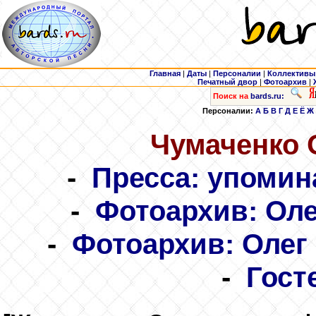
Главная
|
Даты
|
Персоналии
|
Коллективы
Печатный двор
|
Фотоархив
|
Поиск на
bards.ru:
Персоналии:
А
Б
В
Г
Д
Е
Ё
Ж
Чумаченко
О
-
Пресса: упомин
-
Фотоархив: Оле
-
Фотоархив: Олег
-
Гост