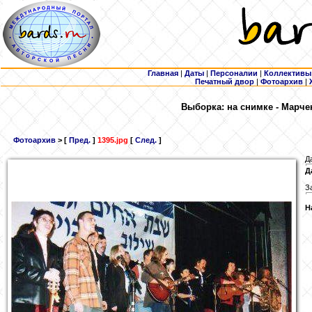
Главная
|
Даты
|
Персоналии
|
Коллективы
Печатный двор
|
Фотоархив
|
Выборка: на снимке - Марче
Фотоархив
> [
Пред.
]
1395.jpg
[
След.
]
Д
Д
З
Н