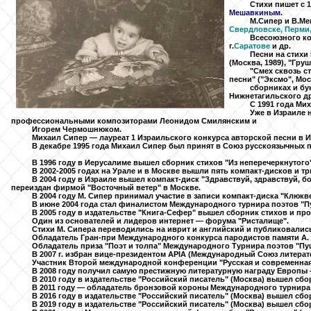
Стихи пишет с 1
Мешавкиным
.
М.Сипер и В.Ме
Свердловске, Перми,
Всесоюзного ко
г.
Саратове
и др.
Песни на стихи
(Москва, 1989), "Гру
"Смех сквозь ст
песни" ("Эксмо", Мо
сборниках и бу
Нижнетагильского др
С 1991 года Ми
Уже в Израиле 
профессиональными композиторами Леонидом Смилянским и
Игорем Чермошнюком.
Михаил Сипер — лауреат 1 Израильского конкурса авторской песни в И
В декабре 1995 года Михаил Сипер был принят в Союз русскоязычных п
В 1996 году в Иерусалиме вышел сборник стихов "Из неперечеркнутого"
В 2002-2005 годах на Урале и в Москве вышли пять компакт-дисков и тр
В 2004 году в Израиле вышел компакт-диск "Здравствуй, здравствуй, б
переиздан фирмой "Восточный ветер" в Москве.
В 2004 году М. Сипер принимал участие в записи компакт-диска "Клюкв
В июне 2004 года стал финалистом Международного турнира поэтов "Пуш
В 2005 году в издательстве "Книга-Сефер" вышел сборник стихов и про
Один из основателей и лидеров интернет — форума "Ристалище".
Стихи М. Сипера переводились на иврит и английский и публиковалис
Обладатель Гран-при Международного конкурса пародистов памяти А. А
Обладатель приза "Поэт и толпа" Международного Турнира поэтов "Пушк
В 2007 г. избран вице-президентом APIA (Международный Союз литерат
Участник Второй международной конференции "Русская и современная 
В 2008 году получил самую престижную литературную награду Европы
В 2010 году в издательстве "Российский писатель" (Москва) вышел сб
В 2011 году — обладатель бронзовой короны Международного турнира 
В 2016 году в издательстве "Российский писатель" (Москва) вышел сбо
В 2019 году в издательстве "Российский писатель" (Москва) вышел сб