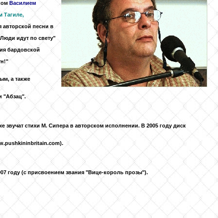
яком
Василием
 Тагиле,
 авторской песни в
"Люди идут по свету"
гия бардовской
н!"
ым, а также
 "Абзац".
е звучат стихи М. Сипера в авторском исполнении. В 2005 году диск
pushkininbritain.com).
007 году (с присвоением звания "Вице-король прозы").