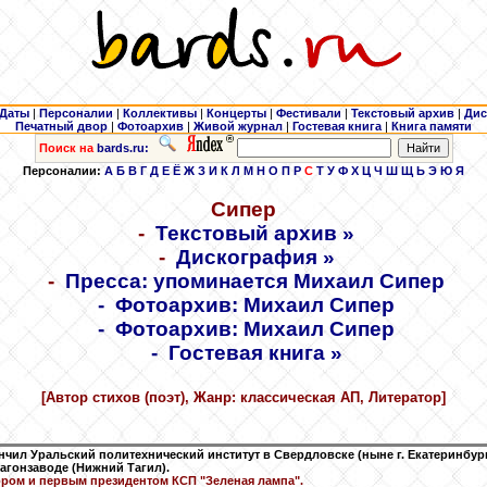
Даты
|
Персоналии
|
Коллективы
|
Концерты
|
Фестивали
|
Текстовый архив
|
Дис
Печатный двор
|
Фотоархив
|
Живой журнал
|
Гостевая книга
|
Книга памяти
Поиск на
bards.ru:
Персоналии:
А
Б
В
Г
Д
Е
Ё
Ж
З
И
К
Л
М
Н
О
П
Р
С
Т
У
Ф
Х
Ц
Ч
Ш
Щ
Ь
Э
Ю
Я
Сипер
-
Текстовый архив »
-
Дискография »
-
Пресса: упоминается Михаил Сипер
-
Фотоархив: Михаил Сипер
-
Фотоархив: Михаил Сипер
-
Гостевая книга »
[Автор стихов (поэт), Жанр: классическая АП, Литератор]
ончил Уральский политехнический институт в Свердловске (ныне г. Екатеринбург
агонзаводе (Нижний Тагил).
ром и первым президентом КСП "
Зеленая лампа
".