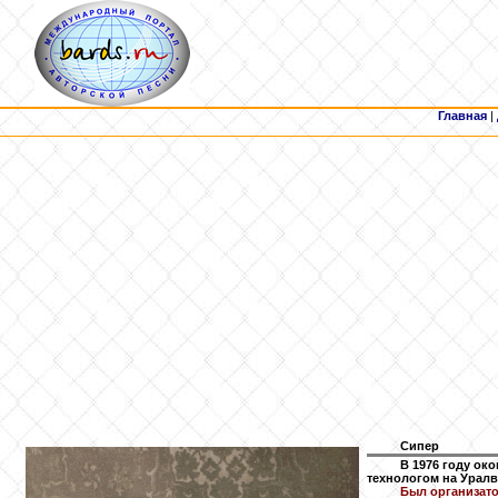
Главная
|
Сипер
В 1976 году ок
технологом на Уралв
Был организато