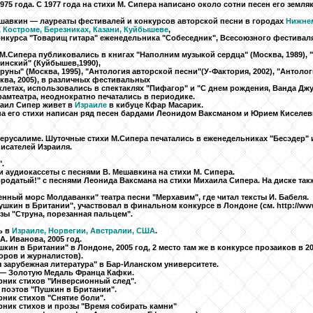
975 года. С 1977 года на стихи М. Сипера написано около сотни песен его земл
шавкин — лауреаты фестивалей и конкурсов авторской песни в городах
Нижнем
 Костроме, Березниках, Казани, Куйбышеве
,
нкурса "Товарищ гитара" еженедельника "Собеседник", Всесоюзного фестиваля
 М.Сипера публиковались в книгах "Наполним музыкой сердца" (Москва, 1989), 
шинский" (Куйбышев,1990),
руны" (Москва, 1995), "Антология авторской песни"(У-Фактория, 2002), "Антоло
сква, 2005), в различных фестивальных
клетах, использовались в спектаклях "Пифагор" и "С днем рождения, Ванда Джу
амтеатра, неоднократно печатались в периодике.
хаил Сипер живет в
Израиле
в кибуце Кфар Масарик.
на его стихи написан ряд песен бардами Леонидом Ваксманом и Юрием Киселев
ерусалиме. Шуточные стихи М.Сипера печатались в еженедельниках "Бесэдер" и
исателей Израиля.
.
и аудиокассеты с песнями В. Мешавкина на стихи М. Сипера.
ородатый!" с песнями Леонида Ваксмана на стихи Михаила Сипера. На диске такж
енный морс Молдаванки" театра песни "Мерхавим", где читал тексты И. Бабеля.
кин в Британии", участвовал в финальном конкурсе в Лондоне (см. http://www.
зы "Струна, порезанная пальцем".
ь в
Израиле, Норвегии, Австралии, США
.
. Иванова, 2005 год.
ин в Британии" в Лондоне, 2005 год, 2 место там же в конкурсе прозаиков в 2
оров и журналистов).
зарубежная литература" в Бар-Иланском университете.
 — Золотую Медаль Франца Кафки.
орник стихов "Инверсионный след".
поэтов "Пушкин в Британии".
рник стихов "Снятие боли".
орник стихов и прозы "Время собирать камни"